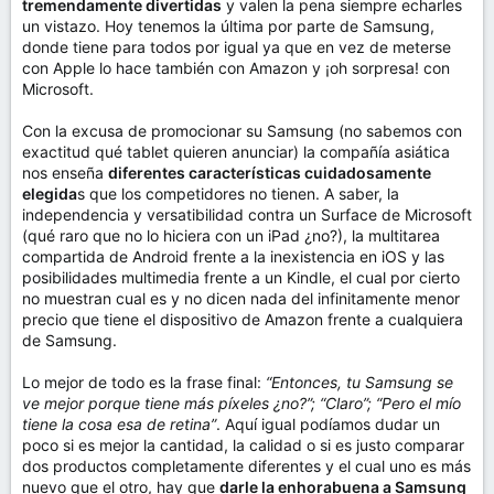
tremendamente divertidas
y valen la pena siempre echarles
un vistazo. Hoy tenemos la última por parte de Samsung,
donde tiene para todos por igual ya que en vez de meterse
con Apple lo hace también con Amazon y ¡oh sorpresa! con
Microsoft.
Con la excusa de promocionar su Samsung (no sabemos con
exactitud qué tablet quieren anunciar) la compañía asiática
nos enseña
diferentes características cuidadosamente
elegida
s que los competidores no tienen. A saber, la
independencia y versatibilidad contra un Surface de Microsoft
(qué raro que no lo hiciera con un iPad ¿no?), la multitarea
compartida de Android frente a la inexistencia en iOS y las
posibilidades multimedia frente a un Kindle, el cual por cierto
no muestran cual es y no dicen nada del infinitamente menor
precio que tiene el dispositivo de Amazon frente a cualquiera
de Samsung.
Lo mejor de todo es la frase final:
“Entonces, tu Samsung se
ve mejor porque tiene más píxeles ¿no?”; “Claro”; “Pero el mío
tiene la cosa esa de retina”
. Aquí igual podíamos dudar un
poco si es mejor la cantidad, la calidad o si es justo comparar
dos productos completamente diferentes y el cual uno es más
nuevo que el otro, hay que
darle la enhorabuena a Samsung