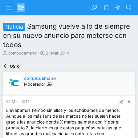
Samsung vuelve a lo de siempre
Noticia
en su nuevo anuncio para meterse con
todos
I
F
compudemano
21 Mar 2014
n
e
i
c
OS X
c
h
i
a
compudemano
a
d
Moderador
d
e
o
i
r
n
21 Mar 2014
#1
d
i
e
c
Llevábamos tiempo sin ellos y los echábamos de menos.
l
i
Aunque a los más fans de las marcas no les suelen hacer
t
o
gracia los anuncios donde X marca se mete con Y por el
e
producto Z, lo cierto es que estas pequeñas batallas que
m
libran las grandes multinacionales entre ellas son
a