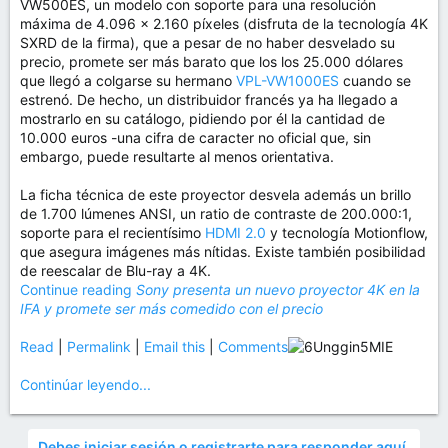
VW500ES, un modelo con soporte para una resolución
máxima de 4.096 x 2.160 píxeles (disfruta de la tecnología 4K
SXRD de la firma), que a pesar de no haber desvelado su
precio, promete ser más barato que los los 25.000 dólares
que llegó a colgarse su hermano
VPL-VW1000ES
cuando se
estrenó. De hecho, un distribuidor francés ya ha llegado a
mostrarlo en su catálogo, pidiendo por él la cantidad de
10.000 euros -una cifra de caracter no oficial que, sin
embargo, puede resultarte al menos orientativa.
La ficha técnica de este proyector desvela además un brillo
de 1.700 lúmenes ANSI, un ratio de contraste de 200.000:1,
soporte para el recientísimo
HDMI 2.0
y tecnología Motionflow,
que asegura imágenes más nítidas. Existe también posibilidad
de reescalar de Blu-ray a 4K.
Continue reading
Sony presenta un nuevo proyector 4K en la
IFA y promete ser más comedido con el precio
Read
|
Permalink
|
Email this
|
Comments
Continúar leyendo...
Debes iniciar sesión o registrarte para responder aquí.