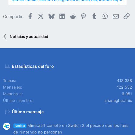
Facebook
X
Bluesky
LinkedIn
Reddit
Pinterest
Tumblr
WhatsApp
Email
En
Compartir:
Noticias y actualidad
Estadísticas del foro
Temas
418.388
Mensajes
422.532
Miembros
6.951
Último miembro
srianaghaclinic
Último mensaje
Minecraft comete en Switch 2 el pecado que los fans
Noticia
de Nintendo no perdonan