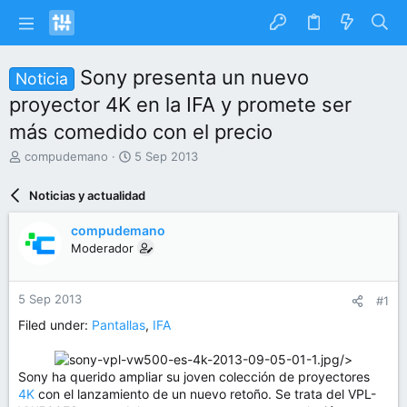
Sony presenta un nuevo
Noticia
proyector 4K en la IFA y promete ser
más comedido con el precio
I
F
compudemano
5 Sep 2013
n
e
i
c
Noticias y actualidad
c
h
i
a
compudemano
a
d
Moderador
d
e
o
i
r
n
5 Sep 2013
#1
d
i
e
c
Filed under:
Pantallas
,
IFA
l
i
t
o
/>​
e
Sony ha querido ampliar su joven colección de proyectores
m
4K
con el lanzamiento de un nuevo retoño. Se trata del VPL-
a