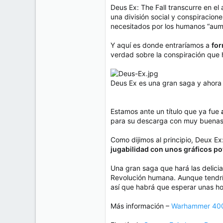
e
Deus Ex: The Fall transcurre en e
50
m
una división social y conspiracion
a
38
necesitados por los humanos “au
Cr 15 13-35 Lc 1 Los Alpes, Pereira - Colombia
Y aquí es donde entraríamos a
for
www.compudemano.com
verdad sobre la conspiración que 
Deus Ex es una gran saga y ahora 
Estamos ante un título que ya fue
para su descarga con muy buenas
Como dijimos al principio, Deux Ex
jugabilidad con unos gráficos po
Una gran saga que hará las delicia
Revolución humana. Aunque tendría
así que habrá que esperar unas ho
Más información –
Warhammer 4000