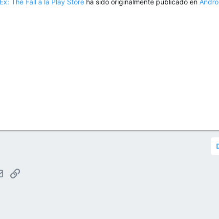
x: The Fall a la Play Store
ha sido originalmente publicado en
Andro
tsApp
Email
Enlace