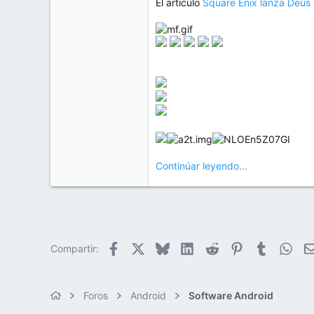
El artículo
Square Enix lanza Deus E
Continúar leyendo...
Facebook
X
Bluesky
LinkedIn
Reddit
Pinterest
Tumblr
Wha
Compartir:
Foros
Android
Software Android