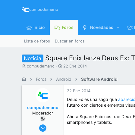
Inicio
Foros
Novedades
Lista de foros
Buscar en foros
Square Enix lanza Deus Ex: Th
Noticia
I
F
compudemano
22 Ene 2014
n
e
i
c
Foros
Android
Software Android
c
h
i
a
22 Ene 2014
a
d
d
e
Deux Ex es una saga que
apareció
o
i
futuro
con ciertos elementos visual
compudemano
r
n
Moderador
d
i
Ahora Square Enix nos trae Deux Ex
e
c
smartphones y tablets.
l
i
26 Jul 2013
t
o
416.769