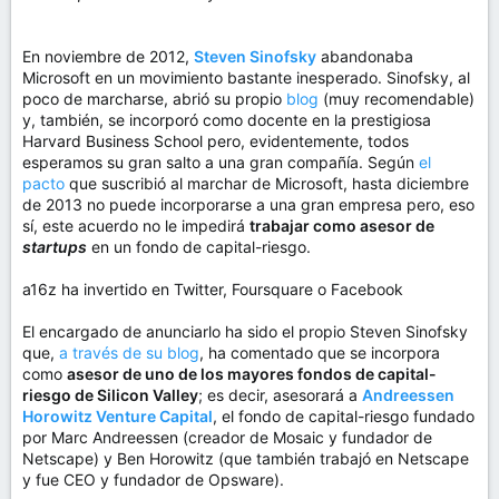
En noviembre de 2012,
Steven Sinofsky
abandonaba
Microsoft en un movimiento bastante inesperado. Sinofsky, al
poco de marcharse, abrió su propio
blog
(muy recomendable)
y, también, se incorporó como docente en la prestigiosa
Harvard Business School pero, evidentemente, todos
esperamos su gran salto a una gran compañía. Según
el
pacto
que suscribió al marchar de Microsoft, hasta diciembre
de 2013 no puede incorporarse a una gran empresa pero, eso
sí, este acuerdo no le impedirá
trabajar como asesor de
startups
en un fondo de capital-riesgo.
a16z ha invertido en Twitter, Foursquare o Facebook
El encargado de anunciarlo ha sido el propio Steven Sinofsky
que,
a través de su blog
, ha comentado que se incorpora
como
asesor de uno de los mayores fondos de capital-
riesgo de Silicon Valley
; es decir, asesorará a
Andreessen
Horowitz Venture Capital
, el fondo de capital-riesgo fundado
por Marc Andreessen (creador de Mosaic y fundador de
Netscape) y Ben Horowitz (que también trabajó en Netscape
y fue CEO y fundador de Opsware).