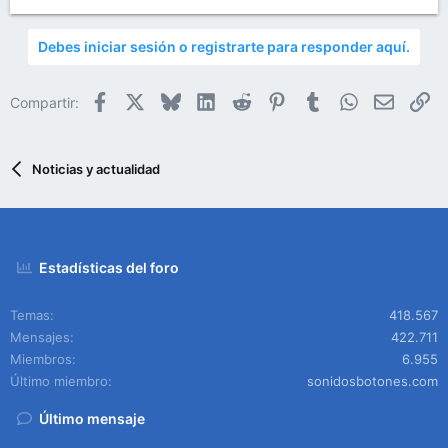
Debes iniciar sesión o registrarte para responder aquí.
Facebook
X
Bluesky
LinkedIn
Reddit
Pinterest
Tumblr
WhatsApp
Email
En
Compartir:
Noticias y actualidad
Estadísticas del foro
Temas
418.567
Mensajes
422.711
Miembros
6.955
Último miembro
sonidosbotones.com
Último mensaje