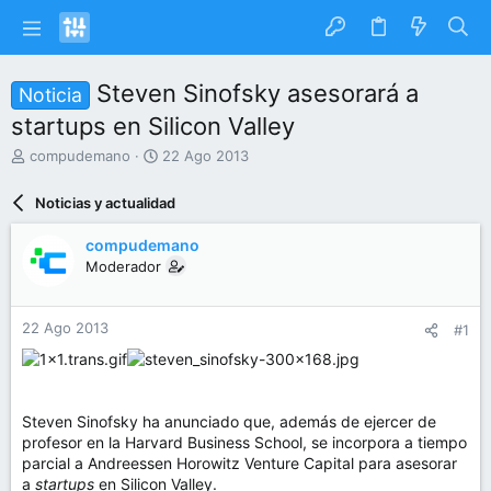
Steven Sinofsky asesorará a
Noticia
startups en Silicon Valley
I
F
compudemano
22 Ago 2013
n
e
i
c
Noticias y actualidad
c
h
i
a
compudemano
a
d
Moderador
d
e
o
i
r
n
22 Ago 2013
#1
d
i
e
c
l
i
t
o
e
Steven Sinofsky ha anunciado que, además de ejercer de
m
profesor en la Harvard Business School, se incorpora a tiempo
a
parcial a Andreessen Horowitz Venture Capital para asesorar
a
startups
en Silicon Valley.