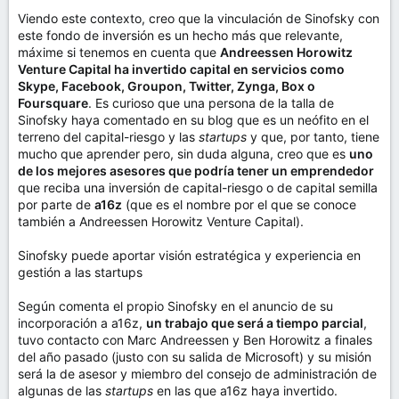
Viendo este contexto, creo que la vinculación de Sinofsky con
este fondo de inversión es un hecho más que relevante,
máxime si tenemos en cuenta que
Andreessen Horowitz
Venture Capital ha invertido capital en servicios como
Skype, Facebook, Groupon, Twitter, Zynga, Box o
Foursquare
. Es curioso que una persona de la talla de
Sinofsky haya comentado en su blog que es un neófito en el
terreno del capital-riesgo y las
startups
y que, por tanto, tiene
mucho que aprender pero, sin duda alguna, creo que es
uno
de los mejores asesores que podría tener un emprendedor
que reciba una inversión de capital-riesgo o de capital semilla
por parte de
a16z
(que es el nombre por el que se conoce
también a Andreessen Horowitz Venture Capital).
Sinofsky puede aportar visión estratégica y experiencia en
gestión a las startups
Según comenta el propio Sinofsky en el anuncio de su
incorporación a a16z,
un trabajo que será a tiempo parcial
,
tuvo contacto con Marc Andreessen y Ben Horowitz a finales
del año pasado (justo con su salida de Microsoft) y su misión
será la de asesor y miembro del consejo de administración de
algunas de las
startups
en las que a16z haya invertido.