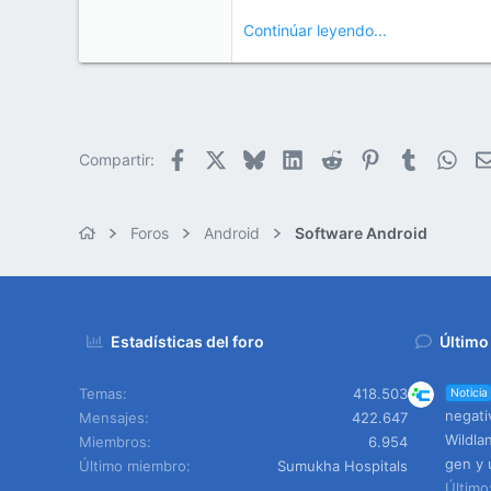
Continúar leyendo...
Facebook
X
Bluesky
LinkedIn
Reddit
Pinterest
Tumblr
Wha
Compartir:
Foros
Android
Software Android
Estadísticas del foro
Último
Temas
418.503
Noticia
negati
Mensajes
422.647
Wildla
Miembros
6.954
gen y 
Último miembro
Sumukha Hospitals
Últim