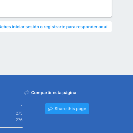
Debes iniciar sesión o registrarte para responder aquí.
Compartir esta página
1
Share this page
275
276