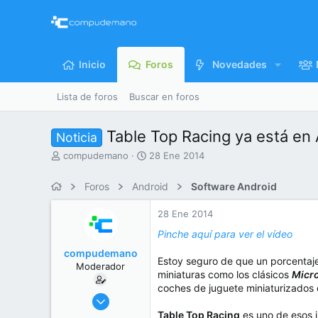
Inicio
Foros
Novedades
Lista de foros
Buscar en foros
Table Top Racing ya está en
Noticia
I
F
compudemano
28 Ene 2014
n
e
i
c
Foros
Android
Software Android
c
h
i
a
28 Ene 2014
a
d
d
e
Pinche aquí para ver el vídeo
o
i
compudemano
r
n
Estoy seguro de que un porcentaje
Moderador
d
i
miniaturas como los clásicos
Micr
e
c
coches de juguete miniaturizados 
l
i
26 Jul 2013
t
o
416.742
Table Top Racing
es uno de esos j