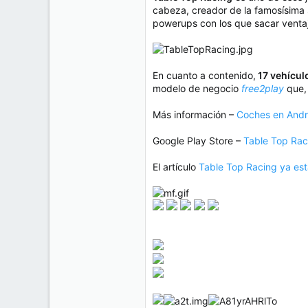
e
cabeza, creador de la famosísima 
50
m
powerups con los que sacar ventaja 
a
38
Cr 15 13-35 Lc 1 Los Alpes, Pereira - Colombia
www.compudemano.com
En cuanto a contenido,
17 vehículo
modelo de negocio
free2play
que, 
Más información –
Coches en Andr
Google Play Store –
Table Top Rac
El artículo
Table Top Racing ya est