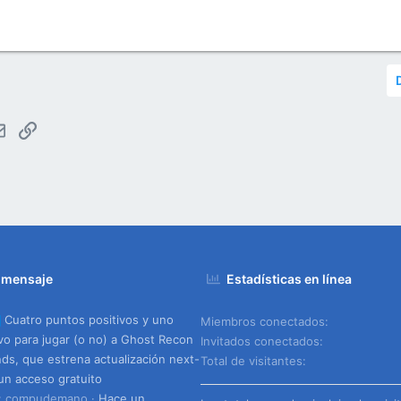
tsApp
Email
Enlace
 mensaje
Estadísticas en línea
Cuatro puntos positivos y uno
Miembros conectados
vo para jugar (o no) a Ghost Recon
Invitados conectados
nds, que estrena actualización next-
Total de visitantes
un acceso gratuito
o: compudemano
Hace un