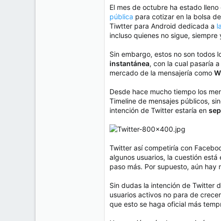
e
El mes de octubre ha estado lleno
50
m
pública
para cotizar en la bolsa d
a
38
Tiwtter para Android dedicada a
l
Cr 15 13-35 Lc 1 Los Alpes, Pereira - Colombia
incluso quienes no sigue, siempre 
www.compudemano.com
Sin embargo, estos no son todos l
instantánea
, con la cual pasaría 
mercado de la mensajería como
W
Desde hace mucho tiempo los mensa
Timeline de mensajes públicos, si
intención de Twitter estaría en
sep
Twitter así competiría con Faceb
algunos usuarios, la cuestión está
paso más. Por supuesto, aún hay mu
Sin dudas la intención de Twitter 
usuarios activos no para de crece
que esto se haga oficial más temp