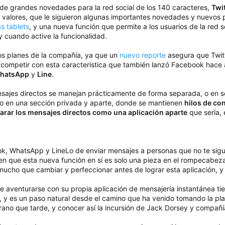
 de grandes novedades para la red social de los 140 caracteres,
Twi
e valores, que le siguieron algunas importantes novedades y nuevos
as tablets
, y una nueva función que permite a los usuarios de la red s
y cuando active la funcionalidad.
os planes de la compañía, ya que un
nuevo reporte
asegura que Twit
a competir con esta característica que también lanzó Facebook hace al
hatsApp
y
Line
.
jes directos se manejan prácticamente de forma separada, o en seg
no en una sección privada y aparte, donde se mantienen
hilos de co
arar los mensajes directos como una aplicación aparte
que sería, 
ook, WhatsApp y LineLo de enviar mensajes a personas que no te si
 en que esta nueva función en sí es solo una pieza en el rompecabezas
cho que cambiar y perfeccionar antes de lograr esta aplicación, y de
de aventurarse con su propia aplicación de mensajería instantánea t
r, y es un paso natural desde el camino que ha venido tomando la p
rano que tarde, y conocer así la incursión de Jack Dorsey y compañí