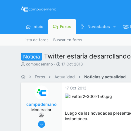
Inicio
Foros
Novedades
Lista de foros
Buscar en foros
Twitter estaría desarrolland
Noticia
I
F
compudemano
17 Oct 2013
n
e
i
c
Foros
Actualidad
Noticias y actualidad
c
h
i
a
17 Oct 2013
a
d
d
e
o
i
compudemano
r
n
Moderador
d
i
Luego de las novedades presentad
e
c
instantánea.
l
i
26 Jul 2013
t
o
416.799