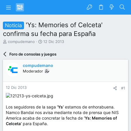
'Ys: Memories of Celceta'
Noticia
confirma su fecha para España
I
F
compudemano
12 Dic 2013
n
e
i
c
Foro de consolas y juegos
c
h
i
a
compudemano
a
d
Moderador
d
e
o
i
r
n
12 Dic 2013
#1
d
i
e
c
l
i
t
o
Los seguidores de la saga
‘Ys’
estamos de enhorabuena.
e
Namco Bandai nos avisa mediante nota de prensa que NIS
m
America acaba de concretar la fecha de
‘Ys: Memories of
a
Celceta’
para España.