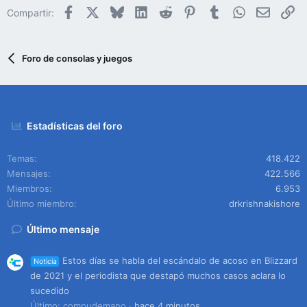
Facebook
X
Bluesky
LinkedIn
Reddit
Pinterest
Tumblr
WhatsApp
Email
En
Compartir:
Foro de consolas y juegos
Estadísticas del foro
Temas
418.422
Mensajes
422.566
Miembros
6.953
Último miembro
drkrishnakishore
Último mensaje
Estos días se habla del escándalo de acoso en Blizzard
Noticia
de 2021 y el periodista que destapó muchos casos aclara lo
sucedido
Último: compudemano
hace 4 minutos