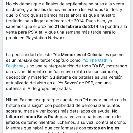
No olvidemos que a finales de septiembre se puso a la venta
en Japón, y a finales de noviembre en los Estados Unidos, y
que lo único que sabíamos hasta ahora es que a nuestro
territorio iba a llegar a primeros de 2014. Pues bien, ya
sabemos que el próximo
21 de febrero de 2014
se pondrá a la
venta para
PS Vita
, y que una semana más tarde hará lo
propio en Playstation Network.
La peculiaridad de este
‘Ys: Memories of Celceta’
es que no
es un
remake
del tercer capítulo como
‘Ys: The Oath in
Felghana’
, sino una reinterpretación de todo
‘Ys IV’
, mostrando
una visión diferente con “un nuevo relato de conspiración,
decepción y misterio”. Su sistema de batallas es una versión
actualizada del visto en el
‘Ys Seven’
de PSP, con una
defensa e IA de grupo mejoradas.
Nihom Falcom asegura que cuenta con “el mayor mundo en la
historia de la saga”, con posibilidad de personalizar puntos
sobre su mapa y ver iconos más detallados de ayuda.
No
faltará el modo Boss Rush
para volver a batirnos contra los
jefazos de turno mientras luchamos, a su vez, contra el crono.
Mientras que habrá que conformarse con
textos en inglés
,