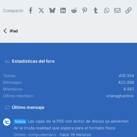
Facebook
X
Bluesky
LinkedIn
Reddit
Pinterest
Tumblr
WhatsApp
Email
En
Compartir:
iPad
Estadísticas del foro
Temas
418.354
Mensajes
422.498
Miembros
6.951
Último miembro
srianaghaclinic
Último mensaje
Las cajas de la PS5 con lector de discos ya advierten
Noticia
de la cruda realidad que espera para el formato físico
Último: compudemano
hace 19 minutos