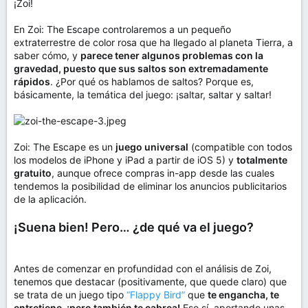
¡Zoi!
En Zoi: The Escape controlaremos a un pequeño
extraterrestre de color rosa que ha llegado al planeta Tierra, a
saber cómo, y
parece tener algunos problemas con la
gravedad, puesto que sus saltos son extremadamente
rápidos
. ¿Por qué os hablamos de saltos? Porque es,
básicamente, la temática del juego: ¡saltar, saltar y saltar!
Zoi: The Escape es un
juego universal
(compatible con todos
los modelos de iPhone y iPad a partir de iOS 5) y
totalmente
gratuito
, aunque ofrece compras in-app desde las cuales
tendemos la posibilidad de eliminar los anuncios publicitarios
de la aplicación.
¡Suena bien! Pero… ¿de qué va el juego?
Antes de comenzar en profundidad con el análisis de Zoi,
tenemos que destacar (positivamente, que quede claro) que
se trata de un juego tipo
“Flappy Bird”
que
te engancha, te
entretiene, ¡pero también te cabrea!
Eso sí, aportando unas