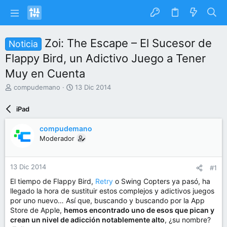
Zoi: The Escape – El Sucesor de
Noticia
Flappy Bird, un Adictivo Juego a Tener
Muy en Cuenta
I
F
compudemano
13 Dic 2014
n
e
i
c
iPad
c
h
i
a
compudemano
a
d
Moderador
d
e
o
i
r
n
13 Dic 2014
#1
d
i
e
c
El tiempo de Flappy Bird,
Retry
o Swing Copters ya pasó, ha
l
i
llegado la hora de sustituir estos complejos y adictivos juegos
t
o
por uno nuevo… Así que, buscando y buscando por la App
e
Store de Apple,
hemos encontrado uno de esos que pican y
m
crean un nivel de adicción notablemente alto
, ¿su nombre?
a