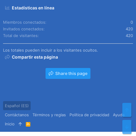
Estadísticas en línea
Miembros conectados
0
Invitados conectados
420
Total de visitantes
420
Los totales pueden incluir a los visitantes ocultos.
Compartir esta página
Share this page
Español (ES)
Arr
Contáctanos
Términos y reglas
Política de privacidad
Ayuda
Inicio
R
Pie
S
S