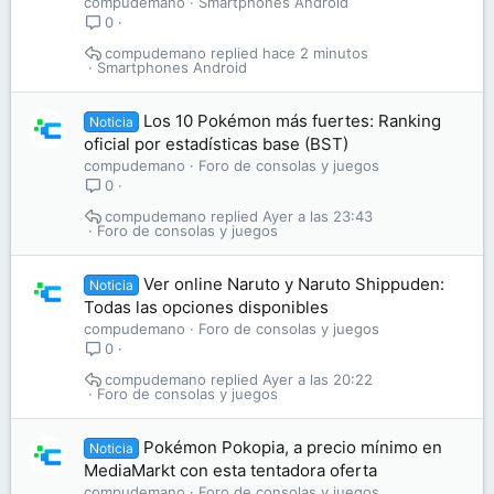
compudemano
Smartphones Android
0
compudemano
hace 2 minutos
Smartphones Android
Los 10 Pokémon más fuertes: Ranking
Noticia
oficial por estadísticas base (BST)
compudemano
Foro de consolas y juegos
0
compudemano
Ayer a las 23:43
Foro de consolas y juegos
Ver online Naruto y Naruto Shippuden:
Noticia
Todas las opciones disponibles
compudemano
Foro de consolas y juegos
0
compudemano
Ayer a las 20:22
Foro de consolas y juegos
Pokémon Pokopia, a precio mínimo en
Noticia
MediaMarkt con esta tentadora oferta
compudemano
Foro de consolas y juegos