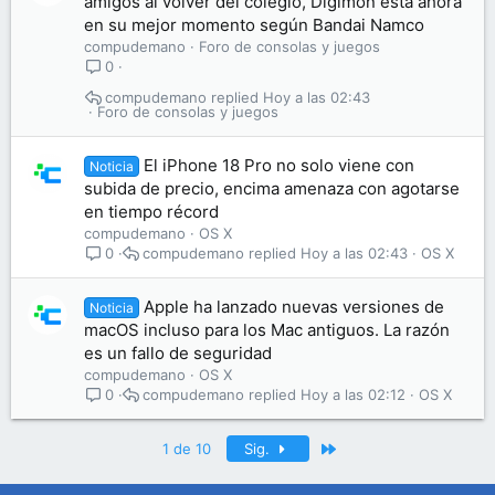
amigos al volver del colegio, Digimon está ahora
en su mejor momento según Bandai Namco
compudemano
Foro de consolas y juegos
0
compudemano
Hoy a las 02:43
Foro de consolas y juegos
El iPhone 18 Pro no solo viene con
Noticia
subida de precio, encima amenaza con agotarse
en tiempo récord
compudemano
OS X
compudemano
Hoy a las 02:43
OS X
0
Apple ha lanzado nuevas versiones de
Noticia
macOS incluso para los Mac antiguos. La razón
es un fallo de seguridad
compudemano
OS X
compudemano
Hoy a las 02:12
OS X
0
Último
1 de 10
Sig.