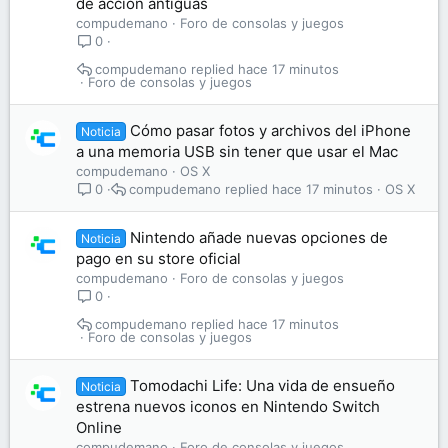
de acción antiguas
compudemano
Foro de consolas y juegos
0
compudemano
hace 17 minutos
Foro de consolas y juegos
Cómo pasar fotos y archivos del iPhone
Noticia
a una memoria USB sin tener que usar el Mac
compudemano
OS X
compudemano
hace 17 minutos
OS X
0
Nintendo añade nuevas opciones de
Noticia
pago en su store oficial
compudemano
Foro de consolas y juegos
0
compudemano
hace 17 minutos
Foro de consolas y juegos
Tomodachi Life: Una vida de ensueño
Noticia
estrena nuevos iconos en Nintendo Switch
Online
compudemano
Foro de consolas y juegos