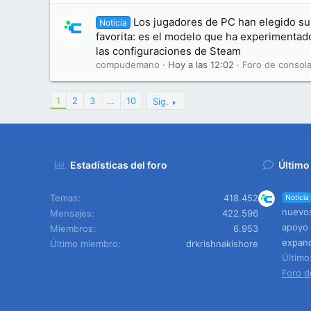
Los jugadores de PC han elegido su 
Noticia
favorita: es el modelo que ha experimentad
las configuraciones de Steam
compudemano
Hoy a las 12:02
Foro de consola
1
2
3
…
10
Sig.
Estadísticas del foro
Último
Temas
418.452
Noticia
nuevos
Mensajes
422.596
apoyo 
Miembros
6.953
expand
Último miembro
drkrishnakishore
Últim
Foro d