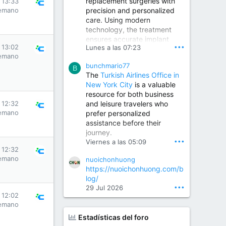
replacement surgeries with
 13:33
precision and personalized
emano
Children Hospital in Secunderabad | Best Pediatrician in Hyderabad | Neonatologist in Medchal
care. Using modern
Our pediatrician and
technology, the treatment
Neonatologist team at...
ensures accurate implant
www.srianaghaclinic.com
•••
 13:02
Lunes a las 07:23
placement, reduced pain,
emano
quicker recovery, and
bunchmario77
improved joint function,
B
The
Turkish Airlines Office in
helping patients return to an
New York City
is a valuable
active and comfortable
resource for both business
lifestyle.
and leisure travelers who
 12:32
emano
prefer personalized
assistance before their
Orthopedic Surgeon in Kondapur | Best Orthopedic Doctor in Kondapur | Dr. M. Ranganath Reddy
journey.
Consult Dr. M. Ranganath
•••
Viernes a las 05:09
Reddy, the best...
 12:32
emano
nuoichonhuong
www.drranganathreddy.co
https://nuoichonhuong.com/b
m
log/
•••
29 Jul 2026
 12:02
emano
Estadísticas del foro