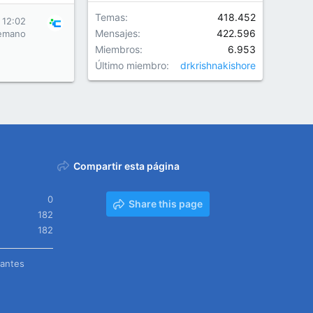
Temas
418.452
 12:02
Mensajes
422.596
emano
Miembros
6.953
Último miembro
drkrishnakishore
Compartir esta página
0
Share this page
182
182
tantes