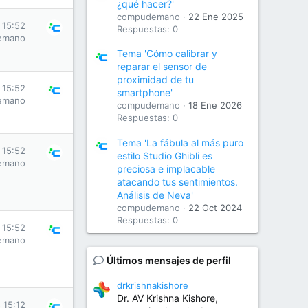
¿qué hacer?'
compudemano
22 Ene 2025
 15:52
Respuestas: 0
emano
Tema 'Cómo calibrar y
reparar el sensor de
proximidad de tu
 15:52
smartphone'
emano
compudemano
18 Ene 2026
Respuestas: 0
Tema 'La fábula al más puro
 15:52
estilo Studio Ghibli es
emano
preciosa e implacable
atacando tus sentimientos.
Análisis de Neva'
compudemano
22 Oct 2024
Respuestas: 0
 15:52
emano
Últimos mensajes de perfil
drkrishnakishore
Dr. AV Krishna Kishore,
 15:12