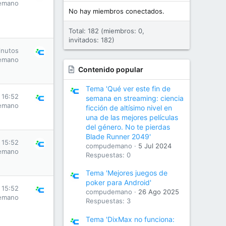
emano
No hay miembros conectados.
Total: 182 (miembros: 0,
invitados: 182)
inutos
emano
Contenido popular
Tema 'Qué ver este fin de
 16:52
semana en streaming: ciencia
emano
ficción de altísimo nivel en
una de las mejores películas
del género. No te pierdas
Blade Runner 2049'
 15:52
compudemano
5 Jul 2024
emano
Respuestas: 0
Tema 'Mejores juegos de
poker para Android'
 15:52
compudemano
26 Ago 2025
emano
Respuestas: 3
Tema 'DixMax no funciona: