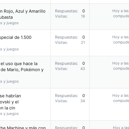
 Rojo, Azul y Amarillo
Respuestas
0
Hoy a las
compud
Visitas
19
subasta
s y juegos
pecial de 1.500
Respuestas
0
Hoy a las
compud
Visitas
21
s y juegos
el uso que hace la
Respuestas
0
Hoy a las
compud
Visitas
43
 de Mario, Pokémon y
s y juegos
 se habrían
Respuestas
0
Hoy a las
compud
Visitas
34
vski y el
n la cin
s y juegos
 the Machine y más con
Respuestas
0
Hoy a las