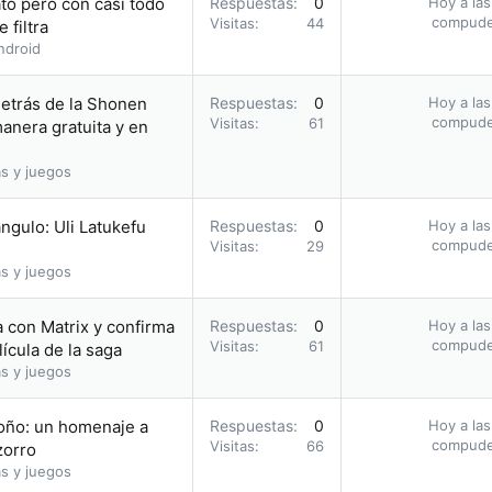
to pero con casi todo
Respuestas
0
Hoy a las
compud
Visitas
44
 filtra
ndroid
etrás de la Shonen
Respuestas
0
Hoy a las
compud
Visitas
61
nera gratuita y en
s y juegos
ángulo: Uli Latukefu
Respuestas
0
Hoy a las
compud
Visitas
29
s y juegos
la con Matrix y confirma
Respuestas
0
Hoy a las
compud
Visitas
61
ícula de la saga
s y juegos
toño: un homenaje a
Respuestas
0
Hoy a las
compud
Visitas
66
zorro
s y juegos