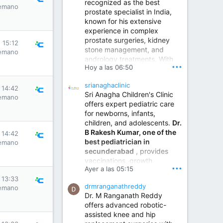
recognized as the best
emano
prostate specialist in India,
known for his extensive
experience in complex
prostate surgeries, kidney
 15:12
stone management, and
emano
andrology treatments. With
•••
Hoy a las 06:50
years of surgical practice and
a strong focus on minimally
srianaghaclinic
invasive and robotic
 14:42
Sri Anagha Children's Clinic
techniques.
emano
offers expert pediatric care
for newborns, infants,
children, and adolescents.
Dr.
Best Urologist in Vijayawada | Urology Specialist in Vijayawada
B Rakesh Kumar, one of the
 14:42
Dr. A. V. Krishna Kishore,
best pediatrician in
emano
the Best Urologist...
secunderabad
, provides
vaccinations, growth
www.drkrishnakishore.com
•••
Ayer a las 05:15
monitoring, newborn care,
 13:33
treatment for childhood
drmranganathreddy
emano
illnesses, nutrition guidance,
Dr. M Ranganath Reddy
and preventive healthcare in
offers advanced robotic-
a child-friendly environment.
assisted knee and hip