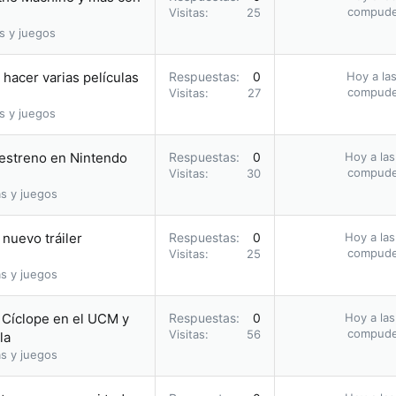
compud
Visitas
25
s y juegos
hacer varias películas
Respuestas
0
Hoy a las
compud
Visitas
27
s y juegos
u estreno en Nintendo
Respuestas
0
Hoy a las
compud
Visitas
30
s y juegos
nuevo tráiler
Respuestas
0
Hoy a las
compud
Visitas
25
s y juegos
o Cíclope en el UCM y
Respuestas
0
Hoy a las
compud
Visitas
56
la
s y juegos