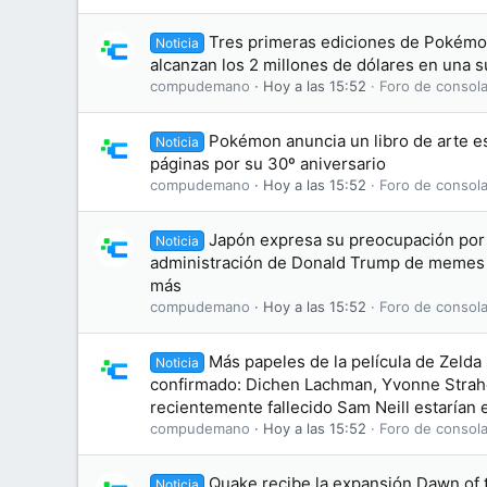
Tres primeras ediciones de Pokémon
Noticia
alcanzan los 2 millones de dólares en una 
compudemano
Hoy a las 15:52
Foro de consola
Pokémon anuncia un libro de arte es
Noticia
páginas por su 30º aniversario
compudemano
Hoy a las 15:52
Foro de consola
Japón expresa su preocupación por 
Noticia
administración de Donald Trump de memes
más
compudemano
Hoy a las 15:52
Foro de consola
Más papeles de la película de Zelda
Noticia
confirmado: Dichen Lachman, Yvonne Straho
recientemente fallecido Sam Neill estarían e
compudemano
Hoy a las 15:52
Foro de consola
Quake recibe la expansión Dawn of
Noticia