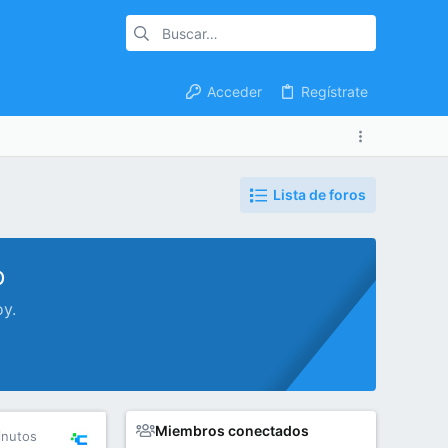
Acceder
Regístrate
Lista de foros
o
oy.
Miembros conectados
inutos