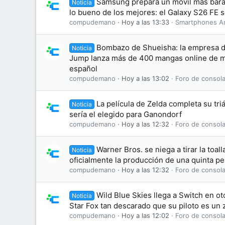
Samsung prepara un móvil más bara
Noticia
lo bueno de los mejores: el Galaxy S26 FE se
compudemano
Hoy a las 13:33
Smartphones A
Bombazo de Shueisha: la empresa d
Noticia
Jump lanza más de 400 mangas online de ma
español
compudemano
Hoy a las 13:02
Foro de consola
La película de Zelda completa su tri
Noticia
sería el elegido para Ganondorf
compudemano
Hoy a las 12:32
Foro de consola
Warner Bros. se niega a tirar la toal
Noticia
oficialmente la producción de una quinta pel
compudemano
Hoy a las 12:32
Foro de consola
Wild Blue Skies llega a Switch en o
Noticia
Star Fox tan descarado que su piloto es un 
compudemano
Hoy a las 12:02
Foro de consola