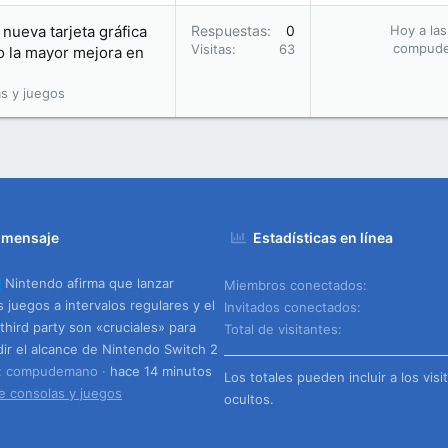
nueva tarjeta gráfica
Respuestas
0
Hoy a las
compud
Visitas
63
o la mayor mejora en
s y juegos
 mensaje
Estadísticas en línea
Nintendo afirma que lanzar
Miembros conectados
 juegos a intervalos regulares y el
Invitados conectados
third party son «cruciales» para
Total de visitantes
ir el alcance de Nintendo Switch 2
o: compudemano
hace 14 minutos
Los totales pueden incluir a los visi
e consolas y juegos
ocultos.