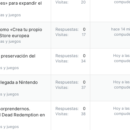
compud
Visitas
20
les» para expandir el
as y juegos
romo «Crea tu propio
Respuestas
0
hace 14 m
compud
Visitas
17
 Store europea
as y juegos
a preservación del
Respuestas
0
Hoy a las
compud
Visitas
34
s y juegos
 llegada a Nintendo
Respuestas
0
Hoy a las
compud
Visitas
37
s y juegos
 sorprendernos.
Respuestas
0
Hoy a las
compud
Visitas
38
ed Dead Redemption en
s y juegos