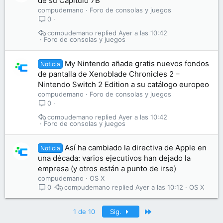
de su Capítulo 7B
compudemano
Foro de consolas y juegos
0
compudemano
Ayer a las 10:42
Foro de consolas y juegos
My Nintendo añade gratis nuevos fondos
Noticia
de pantalla de Xenoblade Chronicles 2 –
Nintendo Switch 2 Edition a su catálogo europeo
compudemano
Foro de consolas y juegos
0
compudemano
Ayer a las 10:42
Foro de consolas y juegos
Así ha cambiado la directiva de Apple en
Noticia
una década: varios ejecutivos han dejado la
empresa (y otros están a punto de irse)
compudemano
OS X
compudemano
Ayer a las 10:12
OS X
0
Último
1 de 10
Sig.