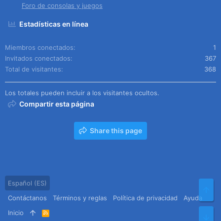
Foro de consolas y juegos
Estadísticas en línea
Miembros conectados
1
Invitados conectados
367
Total de visitantes
368
Los totales pueden incluir a los visitantes ocultos.
Compartir esta página
Share this page
Español (ES)
Arr
Contáctanos
Términos y reglas
Política de privacidad
Ayuda
Inicio
R
Pie
S