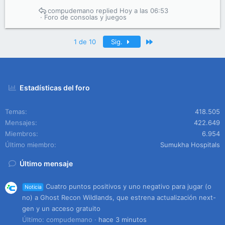
compudemano
Hoy a las 06:53
Foro de consolas y juegos
Último
1 de 10
Sig.
Estadísticas del foro
Temas
418.505
Mensajes
422.649
Miembros
6.954
Último miembro
Sumukha Hospitals
Último mensaje
Cuatro puntos positivos y uno negativo para jugar (o
Noticia
no) a Ghost Recon Wildlands, que estrena actualización next-
gen y un acceso gratuito
Último: compudemano
hace 3 minutos