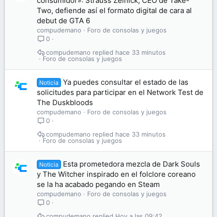
consumidor»: Strauss Zelnick, CEO de Take-
Two, defiende así el formato digital de cara al
debut de GTA 6
compudemano
Foro de consolas y juegos
0
compudemano
hace 33 minutos
Foro de consolas y juegos
Ya puedes consultar el estado de las
Noticia
solicitudes para participar en el Network Test de
The Duskbloods
compudemano
Foro de consolas y juegos
0
compudemano
hace 33 minutos
Foro de consolas y juegos
Esta prometedora mezcla de Dark Souls
Noticia
y The Witcher inspirado en el folclore coreano
se la ha acabado pegando en Steam
compudemano
Foro de consolas y juegos
0
compudemano
Hoy a las 09:42