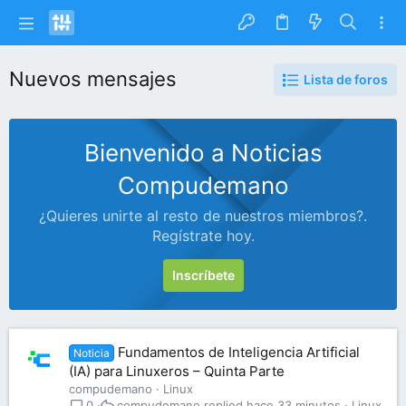
Nuevos mensajes
Lista de foros
Bienvenido a Noticias
Compudemano
¿Quieres unirte al resto de nuestros miembros?.
Regístrate hoy.
Inscríbete
Fundamentos de Inteligencia Artificial
Noticia
(IA) para Linuxeros – Quinta Parte
compudemano
Linux
compudemano
hace 33 minutos
Linux
0