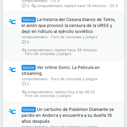
compudemano
OS X
compudemano
hace 18 minutos
OS X
0
La historia del Cessna blanco de Tetris,
Noticia
el avión que provocó la censura de la URSS y
dejó en ridículo al ejército soviético
compudemano
Foro de consolas y juegos
0
compudemano
hace 58 minutos
Foro de consolas y juegos
Ver online Sonic: La Pelicula en
Noticia
streaming
compudemano
Foro de consolas y juegos
0
compudemano
Hoy a las 08:32
Foro de consolas y juegos
Un cartucho de Pokémon Diamante se
Noticia
perdió en Andorra y encuentra a su dueña 16
años después
compudemano
Foro de consolas y juegos