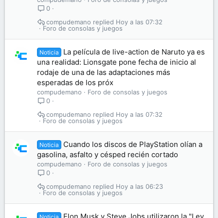
0
compudemano
Hoy a las 07:32
Foro de consolas y juegos
La película de live-action de Naruto ya es
Noticia
una realidad: Lionsgate pone fecha de inicio al
rodaje de una de las adaptaciones más
esperadas de los próx
compudemano
Foro de consolas y juegos
0
compudemano
Hoy a las 07:32
Foro de consolas y juegos
Cuando los discos de PlayStation olían a
Noticia
gasolina, asfalto y césped recién cortado
compudemano
Foro de consolas y juegos
0
compudemano
Hoy a las 06:23
Foro de consolas y juegos
Elon Musk y Steve Jobs utilizaron la "Ley
Noticia