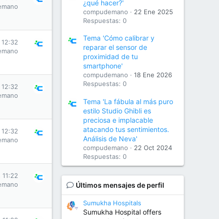
¿qué hacer?'
emano
compudemano
22 Ene 2025
Respuestas: 0
Tema 'Cómo calibrar y
 12:32
reparar el sensor de
emano
proximidad de tu
smartphone'
compudemano
18 Ene 2026
Respuestas: 0
 12:32
emano
Tema 'La fábula al más puro
estilo Studio Ghibli es
preciosa e implacable
atacando tus sentimientos.
 12:32
Análisis de Neva'
emano
compudemano
22 Oct 2024
Respuestas: 0
 11:22
emano
Últimos mensajes de perfil
Sumukha Hospitals
Sumukha Hospital offers