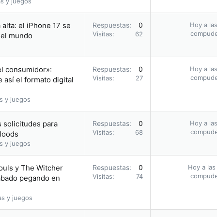
s y juegos
alta: el iPhone 17 se
Respuestas
0
Hoy a las
compud
Visitas
62
n el mundo
el consumidor»:
Respuestas
0
Hoy a las
compud
Visitas
27
así el formato digital
s y juegos
 solicitudes para
Respuestas
0
Hoy a las
compud
Visitas
68
bloods
s y juegos
ouls y The Witcher
Respuestas
0
Hoy a las
compud
Visitas
74
acabado pegando en
as y juegos