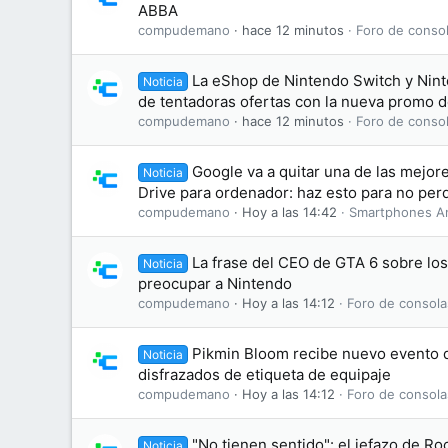
ABBA
compudemano
hace 12 minutos
Foro de consol
La eShop de Nintendo Switch y Nint
Noticia
de tentadoras ofertas con la nueva promo 
compudemano
hace 12 minutos
Foro de consol
Google va a quitar una de las mejo
Noticia
Drive para ordenador: haz esto para no perd
compudemano
Hoy a las 14:42
Smartphones A
La frase del CEO de GTA 6 sobre lo
Noticia
preocupar a Nintendo
compudemano
Hoy a las 14:12
Foro de consola
Pikmin Bloom recibe nuevo evento d
Noticia
disfrazados de etiqueta de equipaje
compudemano
Hoy a las 14:12
Foro de consola
"No tienen sentido": el jefazo de Ro
Noticia