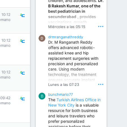
children, and adolescents.
Dr.
Best Urologist in Vijayawada | Urology Specialist in Vijayawada
B Rakesh Kumar, one of the
Dr. A. V. Krishna Kishore,
best pediatrician in
the Best Urologist...
 10:12
secunderabad
, provides
emano
vaccinations, growth
www.drkrishnakishore.com
•••
Miércoles a las 05:15
monitoring, newborn care,
treatment for childhood
drmranganathreddy
illnesses, nutrition guidance,
 10:12
Dr. M Ranganath Reddy
and preventive healthcare in
emano
offers advanced robotic-
a child-friendly environment.
assisted knee and hip
replacement surgeries with
precision and personalized
Children Hospital in Secunderabad | Best Pediatrician in Hyderabad | Neonatologist in Medchal
care. Using modern
Our pediatrician and
 10:12
technology, the treatment
Neonatologist team at...
emano
ensures accurate implant
www.srianaghaclinic.com
•••
Lunes a las 07:23
placement, reduced pain,
quicker recovery, and
bunchmario77
improved joint function,
B
 09:42
The
Turkish Airlines Office in
helping patients return to an
emano
New York City
is a valuable
active and comfortable
resource for both business
lifestyle.
and leisure travelers who
prefer personalized
assistance before their