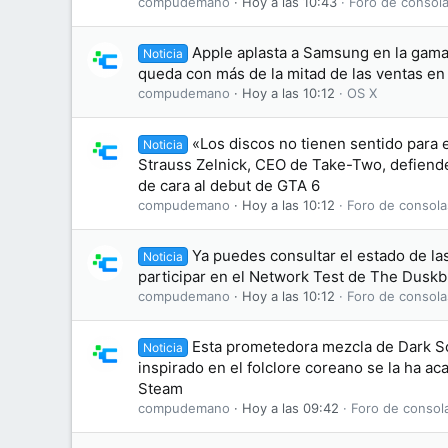
compudemano
Hoy a las 10:43
Foro de consola
Apple aplasta a Samsung en la gama 
Noticia
queda con más de la mitad de las ventas e
compudemano
Hoy a las 10:12
OS X
«Los discos no tienen sentido para 
Noticia
Strauss Zelnick, CEO de Take-Two, defiende 
de cara al debut de GTA 6
compudemano
Hoy a las 10:12
Foro de consola
Ya puedes consultar el estado de las
Noticia
participar en el Network Test de The Dusk
compudemano
Hoy a las 10:12
Foro de consola
Esta prometedora mezcla de Dark S
Noticia
inspirado en el folclore coreano se la ha 
Steam
compudemano
Hoy a las 09:42
Foro de consol