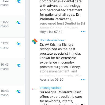
 11:22
comprehensive dental care
emano
with advanced technology
and personalized treatment
for patients of all ages.
Dr.
Parimala Paravastu,
 11:22
renowned best Dentist in Sri
emano
Nagar Colony
, provides
•••
Hoy a las 07:44
expert care for tooth pain,
gum disease, root canal
drkrishnakishore
treatment, dental implants,
 11:22
Dr. AV Krishna Kishore,
smile designing, cosmetic
emano
recognized as the best
dentistry.
prostate specialist in India,
known for his extensive
experience in complex
Sumukha Hospital | Ear, Nose & Throat, Dental & Maxillofacial Surgery Center
 10:43
prostate surgeries, kidney
emano
stone management, and
www.sumukhahospitals.co
andrology treatments. With
m
•••
Ayer a las 06:50
years of surgical practice and
a strong focus on minimally
srianaghaclinic
invasive and robotic
 10:43
Sri Anagha Children's Clinic
techniques.
emano
offers expert pediatric care
for newborns, infants,