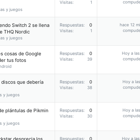
compud
Visitas
1
as y juegos
endo Switch 2 se llena
Respuestas
0
hace 12 m
compud
Visitas
1
de THQ Nordic
as y juegos
res cosas de Google
Respuestas
0
Hoy a las
compud
Visitas
39
er tus fotos
ndroid
s discos que debería
Respuestas
0
Hoy a las
compud
Visitas
38
s y juegos
e plántulas de Pikmin
Respuestas
0
Hoy a las
compud
Visitas
30
s y juegos
ckstar desprecia los
Respuestas
0
Hoy a las