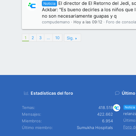
El director de El Retorno del Jedi, s
Noticia
Ackbar: "Es bueno decirles a los niños que
no son necesariamente guapas y q
compudemano
Hoy a las 09:12
Foro de consola
1
2
3
…
10
Sig.
Estadísticas del foro
Último
Temas
418.518
Noticia
relanz
Mensajes
422.662
Últim
Miembros
6.954
Foro d
Último miembro
Sumukha Hospitals