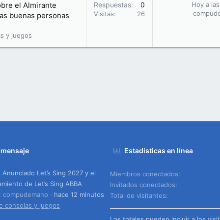
obre el Almirante
Respuestas
0
Hoy a las
compud
Visitas
26
 las buenas personas
s y juegos
 mensaje
Estadísticas en línea
Anunciado Let’s Sing 2027 y el
Miembros conectados
amiento de Let’s Sing ABBA
Invitados conectados
o: compudemano
hace 12 minutos
Total de visitantes
e consolas y juegos
Los totales pueden incluir a los visi