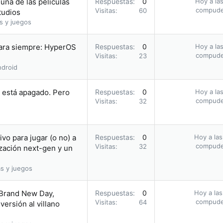
una de las películas
Respuestas
0
Hoy a las
compud
Visitas
60
tudios
s y juegos
para siempre: HyperOS
Respuestas
0
Hoy a las
compud
Visitas
23
droid
i está apagado. Pero
Respuestas
0
Hoy a las
compud
Visitas
32
vo para jugar (o no) a
Respuestas
0
Hoy a las
compud
Visitas
32
zación next-gen y un
s y juegos
 Brand New Day,
Respuestas
0
Hoy a las
compud
Visitas
64
ersión al villano