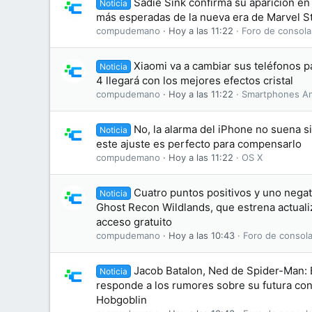
Sadie Sink confirma su aparición en 
Noticia
más esperadas de la nueva era de Marvel S
compudemano
Hoy a las 11:22
Foro de consola
Xiaomi va a cambiar sus teléfonos 
Noticia
4 llegará con los mejores efectos cristal
compudemano
Hoy a las 11:22
Smartphones An
No, la alarma del iPhone no suena s
Noticia
este ajuste es perfecto para compensarlo
compudemano
Hoy a las 11:22
OS X
Cuatro puntos positivos y uno negati
Noticia
Ghost Recon Wildlands, que estrena actuali
acceso gratuito
compudemano
Hoy a las 10:43
Foro de consola
Jacob Batalon, Ned de Spider-Man:
Noticia
responde a los rumores sobre su futura conv
Hobgoblin