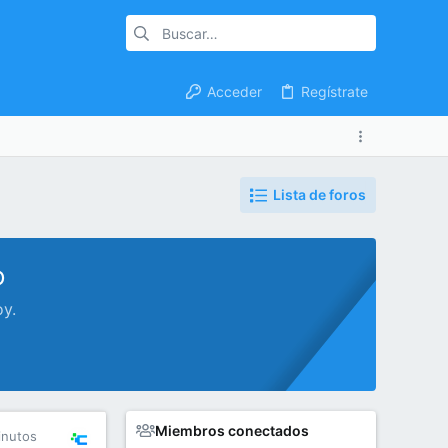
Acceder
Regístrate
Lista de foros
o
oy.
Miembros conectados
inutos