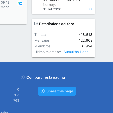
Orthopedic Surgeon in Kondapur | Best Orthopedic Doctor in Kondapur | Dr. M. Ranganath Reddy
 09:12
journey.
Consult Dr. M. Ranganath
emano
•••
31 Jul 2026
Reddy, the best...
www.drranganathreddy.co
Estadísticas del foro
m
Temas
418.518
Mensajes
422.662
Miembros
6.954
Último miembro
Sumukha Hospitals
Compartir esta página
0
Share this page
763
763
tantes