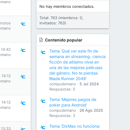
emano
No hay miembros conectados.
Total: 763 (miembros: 0,
inutos
invitados: 763)
emano
Contenido popular
 14:42
Tema 'Qué ver este fin de
emano
semana en streaming: ciencia
ficción de altísimo nivel en
una de las mejores películas
del género. No te pierdas
 14:12
Blade Runner 2049'
emano
compudemano
5 Jul 2024
Respuestas: 0
Tema 'Mejores juegos de
 14:12
poker para Android'
emano
compudemano
26 Ago 2025
Respuestas: 3
Tema 'DixMax no funciona:
 13:33