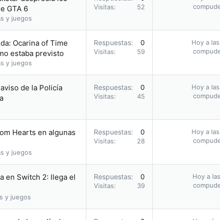
compud
Visitas
52
 de GTA 6
s y juegos
da: Ocarina of Time
Respuestas
0
Hoy a las
compud
Visitas
59
omo estaba previsto
s y juegos
 aviso de la Policía
Respuestas
0
Hoy a las
compud
Visitas
45
a
dom Hearts en algunas
Respuestas
0
Hoy a las
compud
Visitas
28
s y juegos
 en Switch 2: llega el
Respuestas
0
Hoy a las
compud
Visitas
39
s y juegos