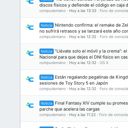
discos físicos y defiende el código en caja
compudemano
Hoy a las 13:33
Foro de consola
Nintendo confirma: el remake de Zel
Noticia
no sufrirá retrasos y se lanzará este año c
compudemano
Hoy a las 12:32
Foro de consola
"Llévate solo el móvil y la crema": el
Noticia
Nacional para que dejes el DNI físico en cas
compudemano
Hoy a las 12:32
OS X
Están regalando pegatinas de King
Noticia
sesiones de Toy Story 5 en Japón
compudemano
Hoy a las 12:32
Foro de consola
Final Fantasy XIV cumple su promesa
Noticia
parche que acelera las cargas
compudemano
Hoy a las 11:22
Foro de consola