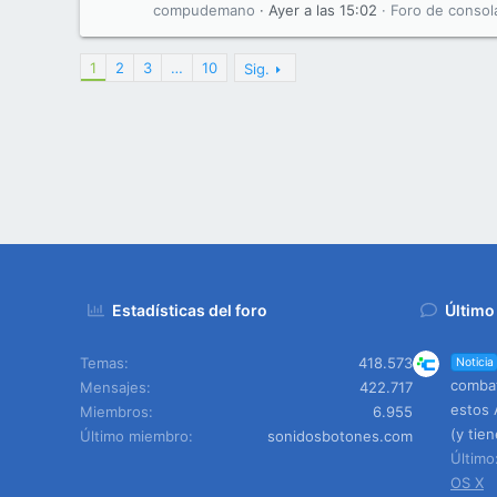
compudemano
Ayer a las 15:02
Foro de consol
1
2
3
…
10
Sig.
Estadísticas del foro
Último
Temas
418.573
Noticia
combat
Mensajes
422.717
estos 
Miembros
6.955
(y tie
Último miembro
sonidosbotones.com
Últim
OS X