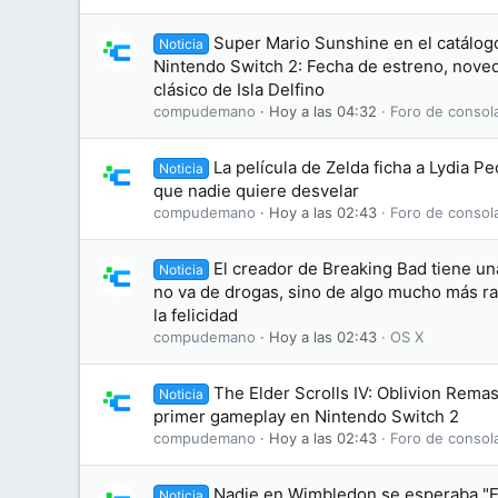
Super Mario Sunshine en el catál
Noticia
Nintendo Switch 2: Fecha de estreno, noved
clásico de Isla Delfino
compudemano
Hoy a las 04:32
Foro de consol
La película de Zelda ficha a Lydia 
Noticia
que nadie quiere desvelar
compudemano
Hoy a las 02:43
Foro de consol
El creador de Breaking Bad tiene un
Noticia
no va de drogas, sino de algo mucho más ra
la felicidad
compudemano
Hoy a las 02:43
OS X
The Elder Scrolls IV: Oblivion Rema
Noticia
primer gameplay en Nintendo Switch 2
compudemano
Hoy a las 02:43
Foro de consol
Nadie en Wimbledon se esperaba "El
Noticia