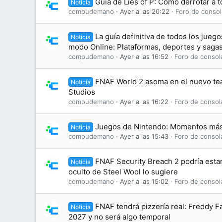
Guía de Lies of P: Cómo derrotar a t
Noticia
compudemano
Ayer a las 20:22
Foro de consol
La guía definitiva de todos los jue
Noticia
modo Online: Plataformas, deportes y saga
compudemano
Ayer a las 16:52
Foro de consol
FNAF World 2 asoma en el nuevo te
Noticia
Studios
compudemano
Ayer a las 16:22
Foro de consol
Juegos de Nintendo: Momentos más
Noticia
compudemano
Ayer a las 15:43
Foro de consol
FNAF Security Breach 2 podría esta
Noticia
oculto de Steel Wool lo sugiere
compudemano
Ayer a las 15:02
Foro de consol
FNAF tendrá pizzería real: Freddy F
Noticia
2027 y no será algo temporal