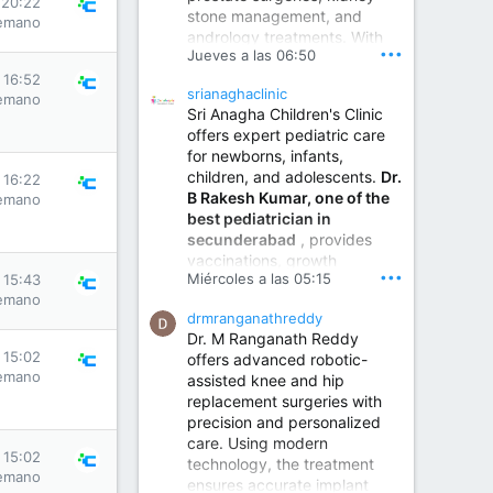
 20:22
stone management, and
www.sumukhahospitals.co
emano
andrology treatments. With
m
•••
Jueves a las 06:50
years of surgical practice and
a strong focus on minimally
s 16:52
srianaghaclinic
invasive and robotic
emano
Sri Anagha Children's Clinic
techniques.
offers expert pediatric care
for newborns, infants,
children, and adolescents.
Dr.
Best Urologist in Vijayawada | Urology Specialist in Vijayawada
s 16:22
B Rakesh Kumar, one of the
emano
Dr. A. V. Krishna Kishore,
best pediatrician in
the Best Urologist...
secunderabad
, provides
vaccinations, growth
www.drkrishnakishore.com
•••
Miércoles a las 05:15
s 15:43
monitoring, newborn care,
emano
treatment for childhood
drmranganathreddy
illnesses, nutrition guidance,
Dr. M Ranganath Reddy
and preventive healthcare in
s 15:02
offers advanced robotic-
a child-friendly environment.
emano
assisted knee and hip
replacement surgeries with
precision and personalized
Children Hospital in Secunderabad | Best Pediatrician in Hyderabad | Neonatologist in Medchal
care. Using modern
Our pediatrician and
s 15:02
technology, the treatment
Neonatologist team at...
emano
ensures accurate implant
www.srianaghaclinic.com