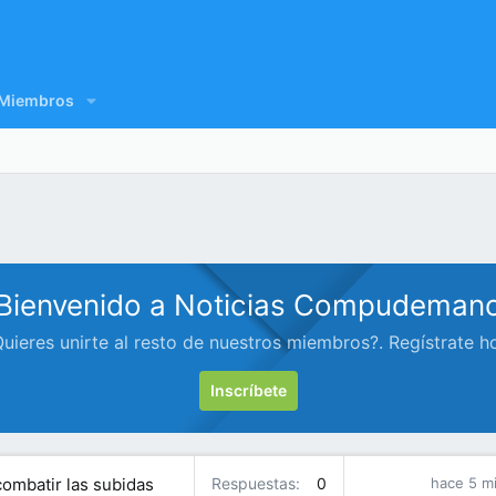
Miembros
Bienvenido a Noticias Compudeman
uieres unirte al resto de nuestros miembros?. Regístrate h
Inscríbete
ombatir las subidas
Respuestas
0
hace 5 m