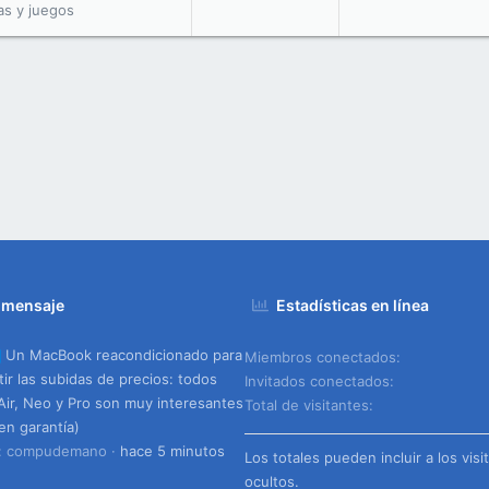
as y juegos
 mensaje
Estadísticas en línea
Un MacBook reacondicionado para
Miembros conectados
ir las subidas de precios: todos
Invitados conectados
Air, Neo y Pro son muy interesantes
Total de visitantes
nen garantía)
o: compudemano
hace 5 minutos
Los totales pueden incluir a los visi
ocultos.