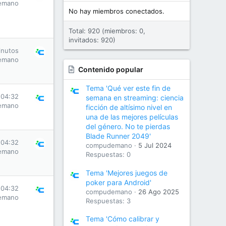
emano
No hay miembros conectados.
Total: 920 (miembros: 0,
invitados: 920)
inutos
emano
Contenido popular
Tema 'Qué ver este fin de
 04:32
semana en streaming: ciencia
emano
ficción de altísimo nivel en
una de las mejores películas
del género. No te pierdas
Blade Runner 2049'
 04:32
compudemano
5 Jul 2024
emano
Respuestas: 0
Tema 'Mejores juegos de
poker para Android'
 04:32
compudemano
26 Ago 2025
emano
Respuestas: 3
Tema 'Cómo calibrar y