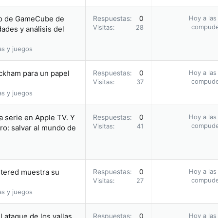
ogo de GameCube de
Respuestas
0
Hoy a las
compud
Visitas
28
ades y análisis del
as y juegos
Peckham para un papel
Respuestas
0
Hoy a las
compud
Visitas
37
as y juegos
a serie en Apple TV. Y
Respuestas
0
Hoy a las
compud
Visitas
41
ro: salvar al mundo de
stered muestra su
Respuestas
0
Hoy a las
compud
Visitas
27
as y juegos
 ataque de los vallas
Respuestas
0
Hoy a las