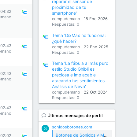
reparar el sensor de
proximidad de tu
 04:32
smartphone'
emano
compudemano
18 Ene 2026
Respuestas: 0
Tema 'DixMax no funciona:
¿qué hacer?'
 02:43
compudemano
22 Ene 2025
emano
Respuestas: 0
Tema 'La fábula al más puro
estilo Studio Ghibli es
 02:43
preciosa e implacable
emano
atacando tus sentimientos.
Análisis de Neva'
compudemano
22 Oct 2024
Respuestas: 0
 02:43
emano
Últimos mensajes de perfil
sonidosbotones.com
S
Botones de Sonidos y Meme Soundboard Gratis
 02:02