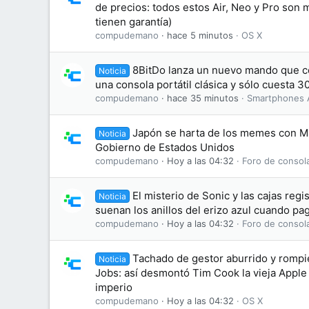
de precios: todos estos Air, Neo y Pro son 
tienen garantía)
compudemano
hace 5 minutos
OS X
8BitDo lanza un nuevo mando que co
Noticia
una consola portátil clásica y sólo cuesta 3
compudemano
hace 35 minutos
Smartphones 
Japón se harta de los memes con M
Noticia
Gobierno de Estados Unidos
compudemano
Hoy a las 04:32
Foro de consol
El misterio de Sonic y las cajas regi
Noticia
suenan los anillos del erizo azul cuando p
compudemano
Hoy a las 04:32
Foro de consol
Tachado de gestor aburrido y rompie
Noticia
Jobs: así desmontó Tim Cook la vieja Apple 
imperio
compudemano
Hoy a las 04:32
OS X