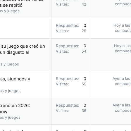
compud
Visitas
42
 se repitió
as y juegos
Respuestas
0
Hoy a las
compud
Visitas
29
n su juego que creó un
Respuestas
0
Hoy a las
compud
Visitas
54
 un disgusto al
s y juegos
ras, atuendos y
Respuestas
0
Ayer a las
compud
Visitas
59
as y juegos
streno en 2026:
Respuestas
0
Ayer a las
compud
Visitas
36
Show
as y juegos