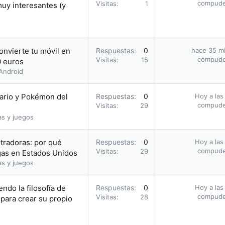
compud
Visitas
1
muy interesantes (y
nvierte tu móvil en
Respuestas
0
hace 35 m
compud
Visitas
15
0 euros
Android
ario y Pokémon del
Respuestas
0
Hoy a las
compud
Visitas
29
as y juegos
stradoras: por qué
Respuestas
0
Hoy a las
compud
Visitas
29
agas en Estados Unidos
as y juegos
ndo la filosofía de
Respuestas
0
Hoy a las
compud
Visitas
28
para crear su propio