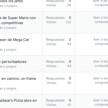
odos los jefes
Respuestas
0
Ayer a las
compud
Visitas
64
as y juegos
gos de Super Mario con
Respuestas
0
Ayer a la
compud
Visitas
122
s competitivas
as y juegos
aser de Mega Cat
Respuestas
0
Ayer a la
compud
Visitas
44
as y juegos
 perturbadores
Respuestas
0
Ayer a la
compud
Visitas
44
as y juegos
r en camino: un frame
Respuestas
0
Ayer a la
compud
Visitas
40
as y juegos
azbear’s Pizza abre en
Respuestas
0
Ayer a la
compud
Visitas
42