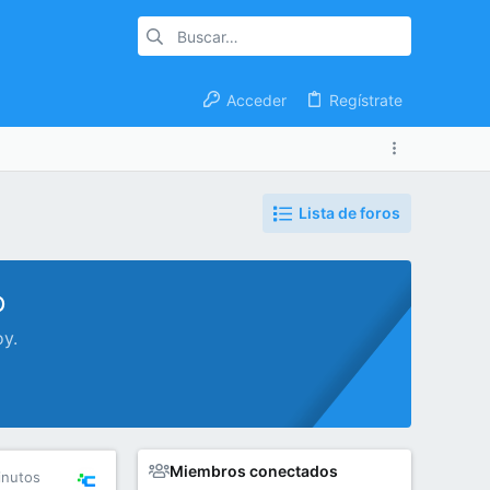
Acceder
Regístrate
Lista de foros
o
oy.
Miembros conectados
inutos