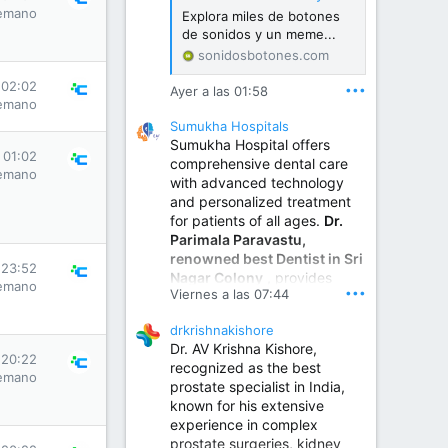
emano
Explora miles de botones
de sonidos y un meme...
sonidosbotones.com
 02:02
•••
Ayer a las 01:58
emano
Sumukha Hospitals
Sumukha Hospital offers
 01:02
comprehensive dental care
emano
with advanced technology
and personalized treatment
for patients of all ages.
Dr.
Parimala Paravastu,
renowned best Dentist in Sri
 23:52
Nagar Colony
, provides
emano
•••
Viernes a las 07:44
expert care for tooth pain,
gum disease, root canal
drkrishnakishore
treatment, dental implants,
Dr. AV Krishna Kishore,
smile designing, cosmetic
 20:22
recognized as the best
dentistry.
emano
prostate specialist in India,
known for his extensive
experience in complex
Sumukha Hospital | Ear, Nose & Throat, Dental & Maxillofacial Surgery Center
prostate surgeries, kidney