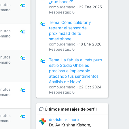
¿qué hacer?'
inutos
compudemano
22 Ene 2025
emano
Respuestas: 0
Tema 'Cómo calibrar y
reparar el sensor de
inutos
proximidad de tu
emano
smartphone'
compudemano
18 Ene 2026
Respuestas: 0
inutos
Tema 'La fábula al más puro
emano
estilo Studio Ghibli es
preciosa e implacable
atacando tus sentimientos.
Análisis de Neva'
compudemano
22 Oct 2024
inutos
Respuestas: 0
emano
Últimos mensajes de perfil
inutos
drkrishnakishore
emano
Dr. AV Krishna Kishore,