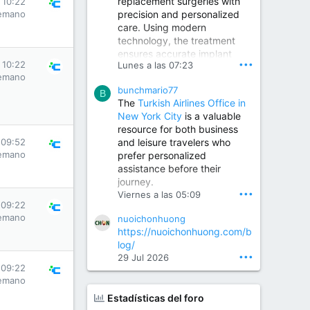
replacement surgeries with
 10:22
precision and personalized
emano
Children Hospital in Secunderabad | Best Pediatrician in Hyderabad | Neonatologist in Medchal
care. Using modern
Our pediatrician and
technology, the treatment
Neonatologist team at...
ensures accurate implant
www.srianaghaclinic.com
•••
 10:22
Lunes a las 07:23
placement, reduced pain,
emano
quicker recovery, and
bunchmario77
improved joint function,
B
The
Turkish Airlines Office in
helping patients return to an
New York City
is a valuable
active and comfortable
resource for both business
lifestyle.
and leisure travelers who
 09:52
emano
prefer personalized
assistance before their
Orthopedic Surgeon in Kondapur | Best Orthopedic Doctor in Kondapur | Dr. M. Ranganath Reddy
journey.
Consult Dr. M. Ranganath
•••
Viernes a las 05:09
Reddy, the best...
 09:22
emano
nuoichonhuong
www.drranganathreddy.co
https://nuoichonhuong.com/b
m
log/
•••
29 Jul 2026
 09:22
emano
Estadísticas del foro