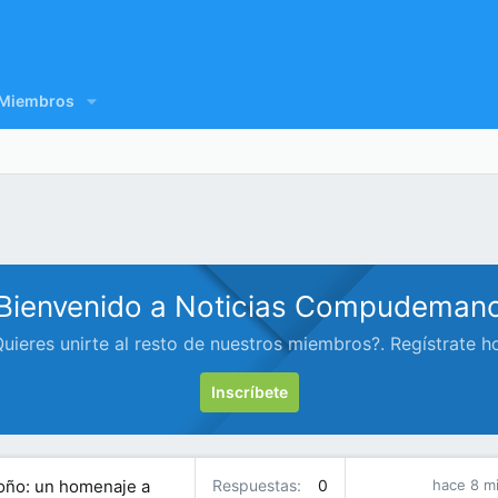
Miembros
Bienvenido a Noticias Compudeman
uieres unirte al resto de nuestros miembros?. Regístrate h
Inscríbete
toño: un homenaje a
Respuestas
0
hace 8 m