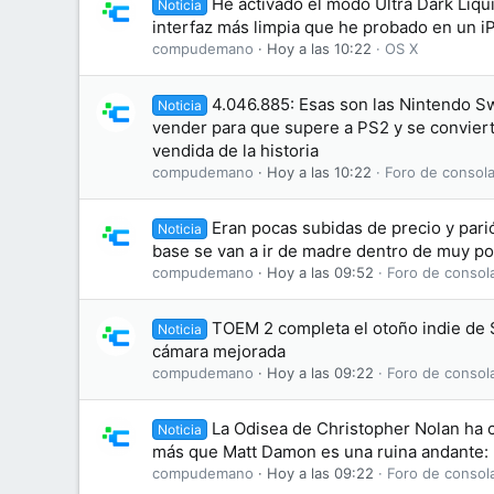
He activado el modo Ultra Dark Liqui
Noticia
interfaz más limpia que he probado en un 
compudemano
Hoy a las 10:22
OS X
4.046.885: Esas son las Nintendo S
Noticia
vender para que supere a PS2 y se conviert
vendida de la historia
compudemano
Hoy a las 10:22
Foro de consola
Eran pocas subidas de precio y parió
Noticia
base se van a ir de madre dentro de muy p
compudemano
Hoy a las 09:52
Foro de consol
TOEM 2 completa el otoño indie de Sw
Noticia
cámara mejorada
compudemano
Hoy a las 09:22
Foro de consol
La Odisea de Christopher Nolan ha 
Noticia
más que Matt Damon es una ruina andante: 
compudemano
Hoy a las 09:22
Foro de consol