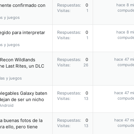
amente confirmado con
Respuestas
0
hace 8 m
compud
Visitas
1
as y juegos
egido para interpretar
Respuestas
0
hace 8 m
compud
Visitas
1
as y juegos
 Recon Wildlands
Respuestas
0
hace 47 m
compud
Visitas
26
he Last Rites, un DLC
las y juegos
plegables Galaxy baten
Respuestas
0
hace 47 m
compud
Visitas
13
dejan de ser un nicho
Android
ca buenas fotos de la
Respuestas
0
hace 47 m
compud
Visitas
13
a ello, pero tiene