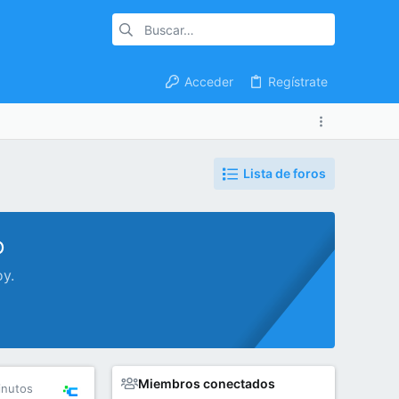
Acceder
Regístrate
Lista de foros
o
oy.
Miembros conectados
inutos