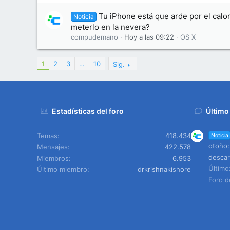
Tu iPhone está que arde por el calo
Noticia
meterlo en la nevera?
compudemano
Hoy a las 09:22
OS X
1
2
3
…
10
Sig.
Estadísticas del foro
Último
Temas
418.434
Noticia
otoño:
Mensajes
422.578
descar
Miembros
6.953
Últim
Último miembro
drkrishnakishore
Foro d