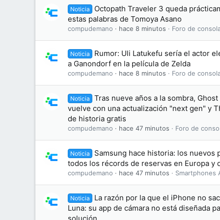
Octopath Traveler 3 queda práctic
Noticia
estas palabras de Tomoya Asano
compudemano
hace 8 minutos
Foro de consol
Rumor: Uli Latukefu sería el actor el
Noticia
a Ganondorf en la película de Zelda
compudemano
hace 8 minutos
Foro de consol
Tras nueve años a la sombra, Ghost
Noticia
vuelve con una actualización "next gen" y T
de historia gratis
compudemano
hace 47 minutos
Foro de conso
Samsung hace historia: los nuevos 
Noticia
todos los récords de reservas en Europa y 
compudemano
hace 47 minutos
Smartphones 
La razón por la que el iPhone no sa
Noticia
Luna: su app de cámara no está diseñada par
solución