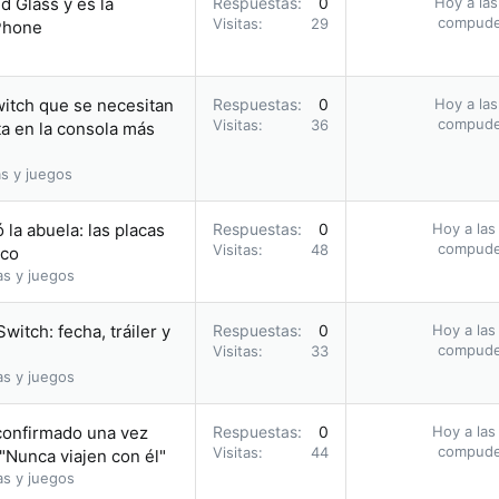
d Glass y es la
Respuestas
0
Hoy a las
compud
Visitas
29
iPhone
witch que se necesitan
Respuestas
0
Hoy a las
compud
Visitas
36
a en la consola más
s y juegos
 la abuela: las placas
Respuestas
0
Hoy a las
compud
Visitas
48
oco
as y juegos
itch: fecha, tráiler y
Respuestas
0
Hoy a las
compud
Visitas
33
as y juegos
confirmado una vez
Respuestas
0
Hoy a las
compud
Visitas
44
"Nunca viajen con él"
as y juegos