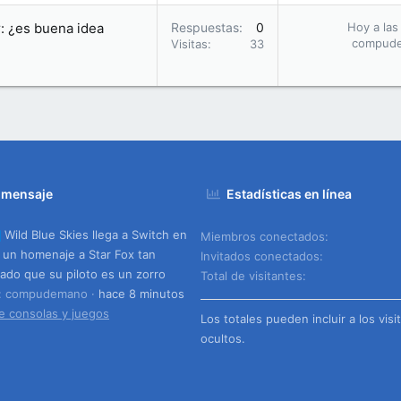
r: ¿es buena idea
Respuestas
0
Hoy a las
compud
Visitas
33
 mensaje
Estadísticas en línea
Wild Blue Skies llega a Switch en
Miembros conectados
 un homenaje a Star Fox tan
Invitados conectados
ado que su piloto es un zorro
Total de visitantes
o: compudemano
hace 8 minutos
e consolas y juegos
Los totales pueden incluir a los visi
ocultos.