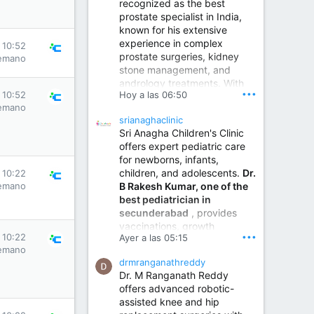
recognized as the best
prostate specialist in India,
known for his extensive
experience in complex
 10:52
prostate surgeries, kidney
emano
stone management, and
andrology treatments. With
•••
Hoy a las 06:50
 10:52
years of surgical practice and
emano
a strong focus on minimally
srianaghaclinic
invasive and robotic
Sri Anagha Children's Clinic
techniques.
offers expert pediatric care
for newborns, infants,
children, and adolescents.
Dr.
 10:22
Best Urologist in Vijayawada | Urology Specialist in Vijayawada
B Rakesh Kumar, one of the
emano
Dr. A. V. Krishna Kishore,
best pediatrician in
the Best Urologist...
secunderabad
, provides
vaccinations, growth
www.drkrishnakishore.com
•••
 10:22
Ayer a las 05:15
monitoring, newborn care,
emano
treatment for childhood
drmranganathreddy
illnesses, nutrition guidance,
Dr. M Ranganath Reddy
and preventive healthcare in
offers advanced robotic-
a child-friendly environment.
assisted knee and hip