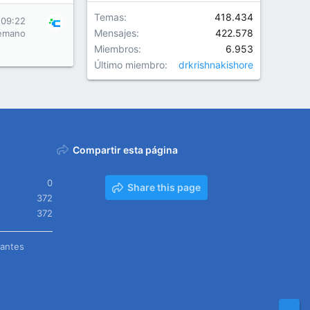
Temas
418.434
 09:22
Mensajes
422.578
emano
Miembros
6.953
Último miembro
drkrishnakishore
Compartir esta página
0
Share this page
372
372
tantes