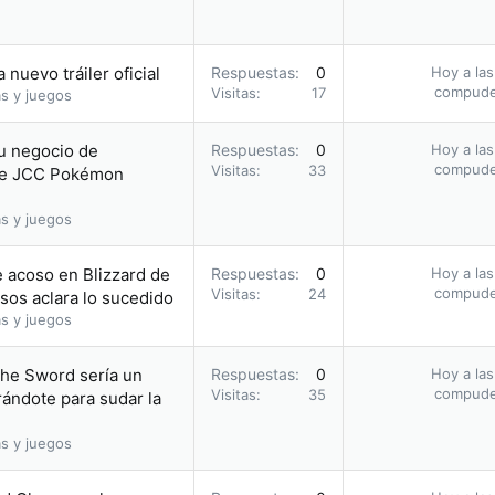
nuevo tráiler oficial
Respuestas
0
Hoy a las
compud
Visitas
17
s y juegos
su negocio de
Respuestas
0
Hoy a las
compud
Visitas
33
 de JCC Pokémon
s y juegos
e acoso en Blizzard de
Respuestas
0
Hoy a las
compud
Visitas
24
sos aclara lo sucedido
s y juegos
the Sword sería un
Respuestas
0
Hoy a las
compud
Visitas
35
rándote para sudar la
s y juegos