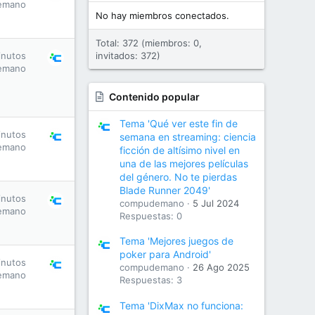
emano
No hay miembros conectados.
Total: 372 (miembros: 0,
inutos
invitados: 372)
emano
Contenido popular
Tema 'Qué ver este fin de
inutos
semana en streaming: ciencia
emano
ficción de altísimo nivel en
una de las mejores películas
del género. No te pierdas
Blade Runner 2049'
inutos
compudemano
5 Jul 2024
emano
Respuestas: 0
Tema 'Mejores juegos de
poker para Android'
inutos
compudemano
26 Ago 2025
emano
Respuestas: 3
Tema 'DixMax no funciona: