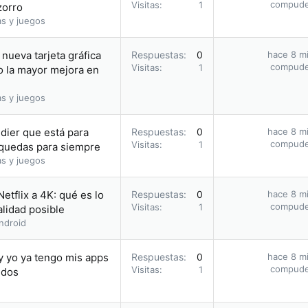
compud
Visitas
1
zorro
as y juegos
nueva tarjeta gráfica
Respuestas
0
hace 8 m
compud
Visitas
1
o la mayor mejora en
as y juegos
dier que está para
Respuestas
0
hace 8 m
compud
Visitas
1
o quedas para siempre
as y juegos
etflix a 4K: qué es lo
Respuestas
0
hace 8 m
compud
Visitas
1
alidad posible
ndroid
y yo ya tengo mis apps
Respuestas
0
hace 8 m
compud
Visitas
1
idos