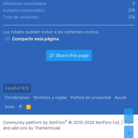
Miembros conectados
0
Invitados conectados
374
Total de visitantes
374
Los totales pueden incluir a los visitantes ocultos.
Compartir esta página
Share this page
Español (ES)
Contáctanos
Términos y reglas
Política de privacidad
Ayuda
Inicio
R
S
Arr
S
®
Community platform by XenForo
© 2010-2026 XenForo Ltd.
|
Style
and add-ons by ThemeHouse
Pie