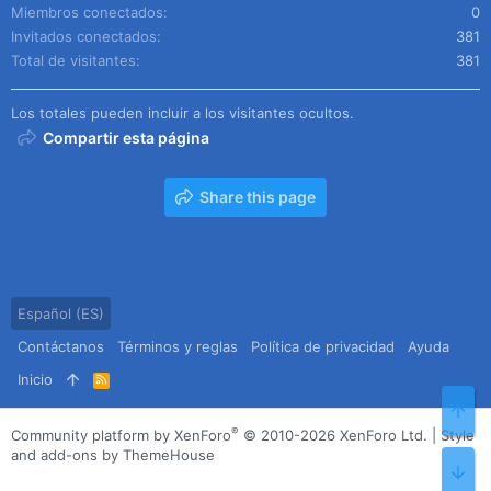
Miembros conectados
0
Invitados conectados
381
Total de visitantes
381
Los totales pueden incluir a los visitantes ocultos.
Compartir esta página
Share this page
Español (ES)
Contáctanos
Términos y reglas
Política de privacidad
Ayuda
Inicio
R
S
Arr
S
®
Community platform by XenForo
© 2010-2026 XenForo Ltd.
|
Style
and add-ons by ThemeHouse
Pie