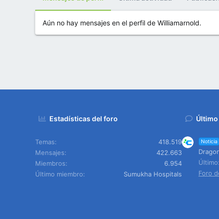
Aún no hay mensajes en el perfil de Williamarnold.
Estadísticas del foro
Último
Temas
418.519
Noticia
Dragon
Mensajes
422.663
Últim
Miembros
6.954
Foro d
Último miembro
Sumukha Hospitals