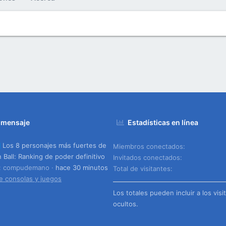
 mensaje
Estadísticas en línea
Los 8 personajes más fuertes de
Miembros conectados
 Ball: Ranking de poder definitivo
Invitados conectados
o: compudemano
hace 30 minutos
Total de visitantes
e consolas y juegos
Los totales pueden incluir a los visi
ocultos.