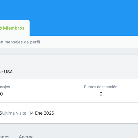
Miembros
en mensajes de perfil
e
USA
sajes
Puntos de reacción
0
0
6
Última visita
14 Ene 2026
iones
Acerca