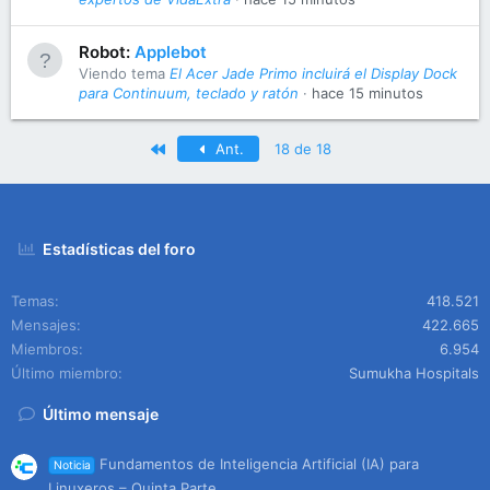
Robot:
Applebot
Viendo tema
El Acer Jade Primo incluirá el Display Dock
para Continuum, teclado y ratón
hace 15 minutos
Primero
Ant.
18 de 18
Estadísticas del foro
Temas
418.521
Mensajes
422.665
Miembros
6.954
Último miembro
Sumukha Hospitals
Último mensaje
Fundamentos de Inteligencia Artificial (IA) para
Noticia
Linuxeros – Quinta Parte