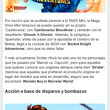
Por mucho que se pudiese parecer a la SNES Mini, la Mega
Drive Mini tampoco se puede quedar sin su propio
'Castlevania', con '
Castlevania: Bloodlnes
' y también con el
desafiante '
Ghouls 'n Ghosts
'. Además, la zarigüeya
Sparkster, antes de pasar por la apodada el Cerebro de la
Bestia, llegó a la consola de SEGA con '
Rocket Knight
Adventures
', otro que no debe faltar.
Y más actualmente Strider Hiryū ha sido uno de los personajes
que ha pasado por 'Marvel vs. Capcom', pero para aquellos
que quieran conocer sus orígenes siempre viene bien '
Strider
',
mientras que aquellos que prefieran el producto original en
lugar del remake que está en desarrollo, seguro que les
encantará '
Wonder Boy in Monster World
'.
Acción a base de disparos y bombazos