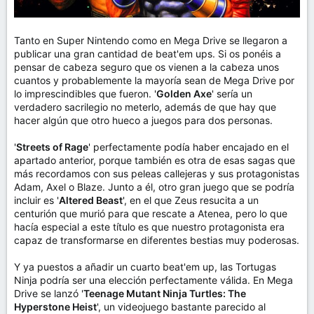
Tanto en Super Nintendo como en Mega Drive se llegaron a
publicar una gran cantidad de beat'em ups. Si os ponéis a
pensar de cabeza seguro que os vienen a la cabeza unos
cuantos y probablemente la mayoría sean de Mega Drive por
lo imprescindibles que fueron. '
Golden Axe
' sería un
verdadero sacrilegio no meterlo, además de que hay que
hacer algún que otro hueco a juegos para dos personas.
'
Streets of Rage
' perfectamente podía haber encajado en el
apartado anterior, porque también es otra de esas sagas que
más recordamos con sus peleas callejeras y sus protagonistas
Adam, Axel o Blaze. Junto a él, otro gran juego que se podría
incluir es '
Altered Beast
', en el que Zeus resucita a un
centurión que murió para que rescate a Atenea, pero lo que
hacía especial a este título es que nuestro protagonista era
capaz de transformarse en diferentes bestias muy poderosas.
Y ya puestos a añadir un cuarto beat'em up, las Tortugas
Ninja podría ser una elección perfectamente válida. En Mega
Drive se lanzó '
Teenage Mutant Ninja Turtles: The
Hyperstone Heist
', un videojuego bastante parecido al