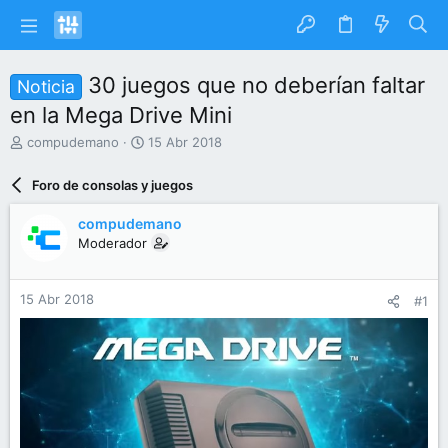
30 juegos que no deberían faltar
Noticia
en la Mega Drive Mini
I
F
compudemano
15 Abr 2018
n
e
i
c
Foro de consolas y juegos
c
h
i
a
compudemano
a
d
Moderador
d
e
o
i
r
n
15 Abr 2018
#1
d
i
e
c
l
i
t
o
e
m
a