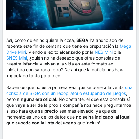
Así, como quien no quiere la cosa,
SEGA
ha anunciado de
repente este fin de semana que tiene en preparación la
Mega
Drive Mini
. Viendo el éxito alcanzado por la
NES Mini
o la
SNES Mini
, ¿quién no ha deseado que otras consolas de
nuestra infancia vuelvan a la vida en este formato en
miniatura con sabor a retro? De ahí que la noticia nos haya
impactado tanto para bien.
Sabemos que no es la primera vez que se pone a la venta
una
consola de SEGA con un recopilatorio estupendo de juegos
,
pero
ninguna era oficial
. No obstante, el que esta consola sí
que vaya a ser de la propia compañía nos hace preguntarnos
si eso hará que
su precio
sea más elevado, ya que de
momento es uno de los datos que
no se ha indicado, al igual
que sucede con la lista de juegos
que incluirá.