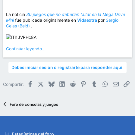
-
La noticia
30 juegos que no deberían faltar en la Mega Drive
Mini
fue publicada originalmente en
Vidaextra
por
Sergio
Cejas (Beld)
.
Continúar leyendo...
Debes iniciar sesión o registrarte para responder aquí.
Facebook
X
Bluesky
LinkedIn
Reddit
Pinterest
Tumblr
WhatsApp
Email
En
Compartir:
Foro de consolas y juegos
Estadísticas del foro