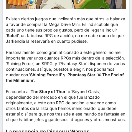
Existen ciertos juegos que inclinarán más que otros la balanza
a favor de comprar la Mega Drive Mini. Es indiscutible que
cada uno tiene sus propios gustos, pero de llegar a incluir
'
Soleil
', un fabuloso RPG de acción, no me cabe duda de que
Jarkendia la reservaría en cuanto pudiese.
Personalmente, como gran aficionado a este género, no me
importaría ver unos cuantos RPGs más dentro de la selección.
'Shining Force', un SRPG, y 'Phantasy Star' disponen de varias
continuaciones, así que, puestos a elegir, nos podríamos
quedar con '
Shining Force II
' y '
Phantasy Star IV: The End of
the Millenium
'.
En cuanto a '
The Story of Thor
' o 'Beyond Oasis',
dependiendo del mercado en el que fue lanzado
originalmente, a este otro RPG de acción le sucede como
otros tantos de la lista que hemos mencionado, que debe
estar sí o sí para que nos traslade a ese mundo de fantasía en
el que habitan jefes gigantescos, dragones y otros monstruos.
La presencia de Disney y Warner