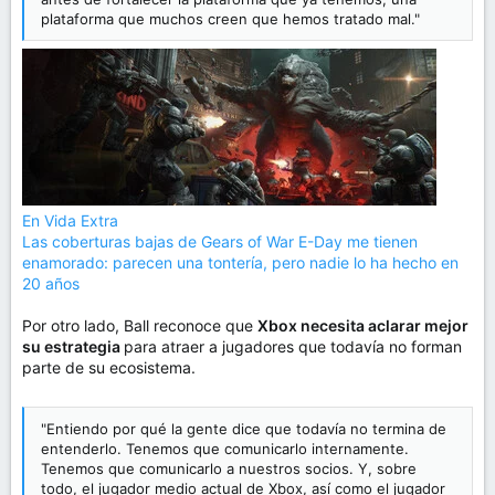
plataforma que muchos creen que hemos tratado mal."
En Vida Extra
Las coberturas bajas de Gears of War E-Day me tienen
enamorado: parecen una tontería, pero nadie lo ha hecho en
20 años
Por otro lado, Ball reconoce que
Xbox necesita aclarar mejor
su estrategia
para atraer a jugadores que todavía no forman
parte de su ecosistema.
"Entiendo por qué la gente dice que todavía no termina de
entenderlo. Tenemos que comunicarlo internamente.
Tenemos que comunicarlo a nuestros socios. Y, sobre
todo, el jugador medio actual de Xbox, así como el jugador