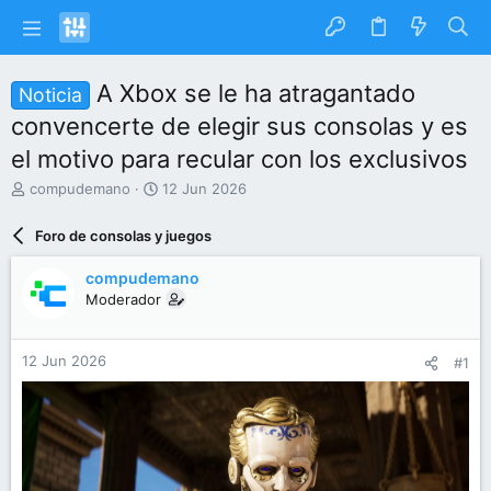
A Xbox se le ha atragantado
Noticia
convencerte de elegir sus consolas y es
el motivo para recular con los exclusivos
I
F
compudemano
12 Jun 2026
n
e
i
c
Foro de consolas y juegos
c
h
i
a
compudemano
a
d
Moderador
d
e
o
i
r
n
12 Jun 2026
#1
d
i
e
c
l
i
t
o
e
m
a