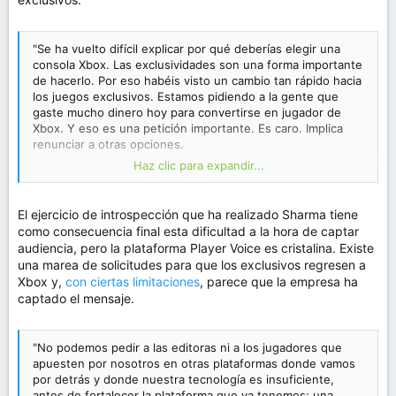
"Se ha vuelto difícil explicar por qué deberías elegir una
consola Xbox. Las exclusividades son una forma importante
de hacerlo. Por eso habéis visto un cambio tan rápido hacia
los juegos exclusivos. Estamos pidiendo a la gente que
gaste mucho dinero hoy para convertirse en jugador de
Xbox. Y eso es una petición importante. Es caro. Implica
renunciar a otras opciones.
Haz clic para expandir...
Tenemos la obligación de esforzarnos más y comunicarnos
con mayor claridad para explicar por qué deberías ser
jugador de Xbox. Además, tenemos una obligación con
El ejercicio de introspección que ha realizado Sharma tiene
aquellas personas a las que pedimos que compraran una
como consecuencia final esta dificultad a la hora de captar
consola hace años. Debemos cumplir sus expectativas y
audiencia, pero la plataforma Player Voice es cristalina. Existe
hacer que sientan que su elección de plataforma ha
una marea de solicitudes para que los exclusivos regresen a
merecido la pena."
Xbox y,
con ciertas limitaciones
, parece que la empresa ha
captado el mensaje.
"No podemos pedir a las editoras ni a los jugadores que
apuesten por nosotros en otras plataformas donde vamos
por detrás y donde nuestra tecnología es insuficiente,
antes de fortalecer la plataforma que ya tenemos; una