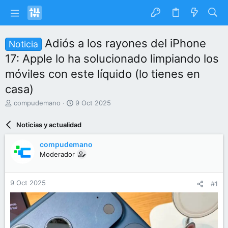
Adiós a los rayones del iPhone
Noticia
17: Apple lo ha solucionado limpiando los
móviles con este líquido (lo tienes en
casa)
I
F
compudemano
9 Oct 2025
n
e
i
c
Noticias y actualidad
c
h
i
a
compudemano
a
d
Moderador
d
e
o
i
r
n
9 Oct 2025
#1
d
i
e
c
l
i
t
o
e