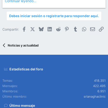
Continúar leyendo...
Debes iniciar sesión o registrarte para responder aquí.
Facebook
X
Bluesky
LinkedIn
Reddit
Pinterest
Tumblr
WhatsApp
Email
En
Compartir:
Noticias y actualidad
Estadísticas del foro
Temas
418.351
Mensajes
422.495
Miembros
6.951
Último miembro
srianaghaclinic
Último mensaje