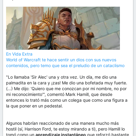
En Vida Extra
World of Warcraft te hace sentir un dios con sus nuevos
contenidos, pero temo que sea el preludio de un cataclismo
"Lo llamaba 'Sir Alec' una y otra vez. Un día, me dio una
palmadita en la cara y ¡zas! Me dio una bofetada muy fuerte.
(...) Me dijo: 'Quiero que me conozcan por mi nombre, no por
mi reconocimiento'", comentó Mark Hamill, que desde
entonces lo trató más como un colega que como una figura a
la que poner en un pedestal.
Algunos habrían reaccionado de una manera mucho más
hostil (sí, Harrison Ford, te estoy mirando a ti), pero Hamill lo
tomó como un
aprendizaje instantáneo
que reforzó bastante