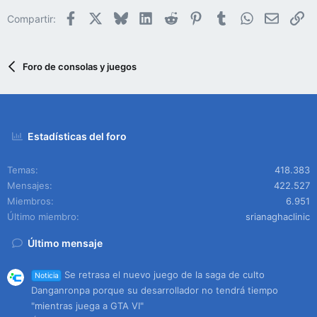
Facebook
X
Bluesky
LinkedIn
Reddit
Pinterest
Tumblr
WhatsApp
Email
En
Compartir:
Foro de consolas y juegos
Estadísticas del foro
Temas
418.383
Mensajes
422.527
Miembros
6.951
Último miembro
srianaghaclinic
Último mensaje
Se retrasa el nuevo juego de la saga de culto
Noticia
Danganronpa porque su desarrollador no tendrá tiempo
"mientras juega a GTA VI"