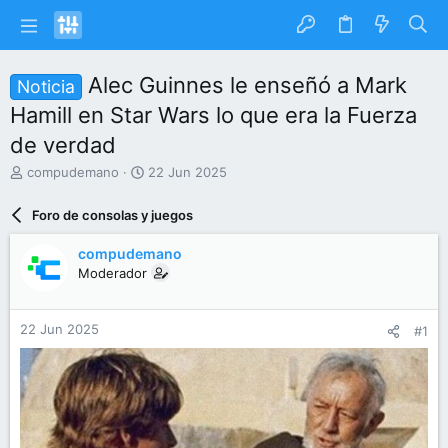
Alec Guinnes le enseñó a Mark
Noticia
Hamill en Star Wars lo que era la Fuerza
de verdad
I
F
compudemano
22 Jun 2025
n
e
i
c
Foro de consolas y juegos
c
h
i
a
compudemano
a
d
Moderador
d
e
o
i
r
n
22 Jun 2025
#1
d
i
e
c
l
i
t
o
e
m
a