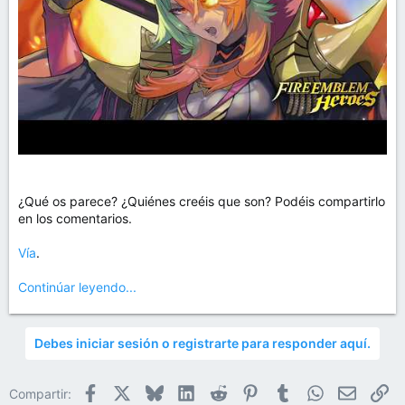
¿Qué os parece? ¿Quiénes creéis que son? Podéis compartirlo
en los comentarios.
Vía
.
Continúar leyendo...
Debes iniciar sesión o registrarte para responder aquí.
Facebook
X
Bluesky
LinkedIn
Reddit
Pinterest
Tumblr
WhatsApp
Email
En
Compartir: