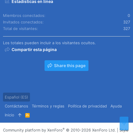
Estadísticas en línea
Miembros conectados
0
Invitados conectados
327
Total de visitantes
327
Los totales pueden incluir a los visitantes ocultos.
Compartir esta página
Share this page
Español (ES)
Contáctanos
Términos y reglas
Política de privacidad
Ayuda
Inicio
R
S
Arr
S
®
Community platform by XenForo
© 2010-2026 XenForo Ltd.
|
Style