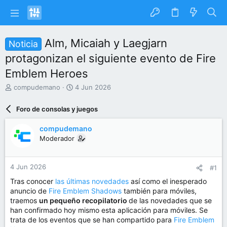
Alm, Micaiah y Laegjarn
Noticia
protagonizan el siguiente evento de Fire
Emblem Heroes
I
F
compudemano
4 Jun 2026
n
e
i
c
Foro de consolas y juegos
c
h
i
a
compudemano
a
d
Moderador
d
e
o
i
r
n
4 Jun 2026
#1
d
i
e
c
Tras conocer
las últimas novedades
así como el inesperado
l
i
anuncio de
Fire Emblem Shadows
también para móviles,
t
o
traemos
un pequeño recopilatorio
de las novedades que se
e
han confirmado hoy mismo esta aplicación para móviles. Se
m
trata de los eventos que se han compartido para
Fire Emblem
a