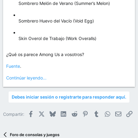
Sombrero Melón de Verano (Summer’s Melon)
Sombrero Huevo del Vacío (Void Egg)
Skin Overol de Trabajo (Work Overalls)
¿Qué os parece Among Us a vosotros?
Fuente
.
Continúar leyendo...
Debes iniciar sesión o registrarte para responder aquí.
Facebook
X
Bluesky
LinkedIn
Reddit
Pinterest
Tumblr
WhatsApp
Email
En
Compartir:
Foro de consolas y juegos