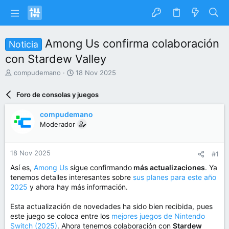
Among Us confirma colaboración
Noticia
con Stardew Valley
I
F
compudemano
18 Nov 2025
n
e
i
c
Foro de consolas y juegos
c
h
i
a
compudemano
a
d
Moderador
d
e
o
i
r
n
18 Nov 2025
#1
d
i
e
c
Así es,
Among Us
sigue confirmando
más actualizaciones
. Ya
l
i
tenemos detalles interesantes sobre
sus planes para este año
t
o
2025
y ahora hay más información.
e
m
Esta actualización de novedades ha sido bien recibida, pues
a
este juego se coloca entre los
mejores juegos de Nintendo
Switch (2025)
. Ahora tenemos colaboración con
Stardew