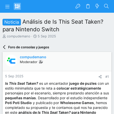
Análisis de Is This Seat Taken?
Noticia
para Nintendo Switch
I
F
compudemano
5 Sep 2025
n
e
i
c
Foro de consolas y juegos
c
h
i
a
compudemano
a
d
Moderador
d
e
o
i
r
n
5 Sep 2025
#1
d
i
e
c
Is This Seat Taken?
es un encantador
juego de puzles
con un
l
i
estilo minimalista que te reta a
colocar estratégicamente
t
o
personajes por el escenario, siempre prestando atención a sus
e
pequeñas manías
. Desarrollado por el estudio independiente
m
Poti Poti Studio
y publicado por
Wholesome Games
, hemos
a
completado su propuesta y te contamos qué nos ha parecido
en este
análisis de
Is This Seat Taken?
para Nintendo