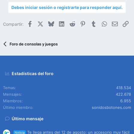
Debes iniciar sesión o registrarte para responder aquí.
Facebook
X
Bluesky
LinkedIn
Reddit
Pinterest
Tumblr
WhatsApp
Email
En
Compartir:
Foro de consolas y juegos
Estadísticas del foro
Temas
418.534
Mensajes
422.678
Miembros
6.955
Último miembro
sonidosbotones.com
Último mensaje
Te llega antes del 12 de agosto: un accesorio muy fácil
Noticia