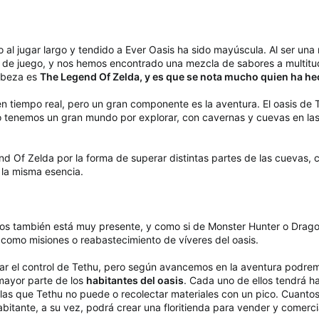
 al jugar largo y tendido a Ever Oasis ha sido mayúscula. Al ser un
o de juego, y nos hemos encontrado una mezcla de sabores a multitud
cabeza es
The Legend Of Zelda, y es que se nota mucho quien ha hec
n tiempo real, pero un gran componente es la aventura. El oasis de
o tenemos un gran mundo por explorar, con cavernas y cuevas en l
 Of Zelda por la forma de superar distintas partes de las cuevas,
la misma esencia.
etos también está muy presente, y como si de Monster Hunter o Drag
 como misiones o reabastecimiento de víveres del oasis.
ar el control de Tethu, pero según avancemos en la aventura podremo
mayor parte de los
habitantes del oasis
. Cada uno de ellos tendrá h
las que Tethu no puede o recolectar materiales con un pico. Cuantos 
itante, a su vez, podrá crear una floritienda para vender y comerci