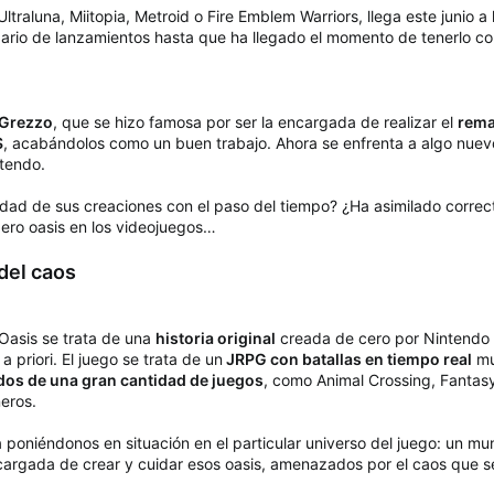
traluna, Miitopia, Metroid o Fire Emblem Warriors, llega este junio a
ario de lanzamientos hasta que ha llegado el momento de tenerlo co
Grezzo
, que se hizo famosa por ser la encargada de realizar el
rema
S
, acabándolos como un buen trabajo. Ahora se enfrenta a algo nuev
tendo.
dad de sus creaciones con el paso del tiempo? ¿Ha asimilado corre
ero oasis en los videojuegos…
del caos
asis se trata de una
historia original
creada de cero por Nintendo 
 priori. El juego se trata de un
JRPG con batallas en tiempo real
mu
os de una gran cantidad de juegos
, como Animal Crossing, Fantas
eros.
 poniéndonos en situación en el particular universo del juego: un mu
encargada de crear y cuidar esos oasis, amenazados por el caos que