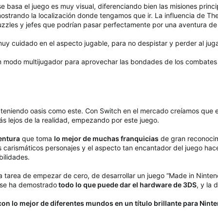
e basa el juego es muy visual, diferenciando bien las misiones princi
strando la localización donde tengamos que ir. La influencia de The
uzzles y jefes que podrían pasar perfectamente por una aventura d
uy cuidado en el aspecto jugable, para no despistar y perder al jug
 modo multijugador para aprovechar las bondades de los combates y
eniendo oasis como este. Con Switch en el mercado creíamos que el
ás lejos de la realidad, empezando por este juego.
entura
que toma
lo mejor de muchas franquicias
de gran reconocim
 carismáticos personajes y el aspecto tan encantador del juego ha
bilidades.
 tarea de empezar de cero, de desarrollar un juego “Made in Nintendo
e se ha demostrado
todo lo que puede dar el hardware de 3DS
, y la
on lo mejor de diferentes mundos en un título brillante para Nin