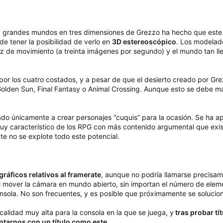
 y grandes mundos en tres dimensiones de Grezzo ha hecho que este
de tener la posibilidad de verlo en
3D estereoscópico
. Los modelad
ez de movimiento (a treinta imágenes por segundo) y el mundo tan lle
or los cuatro costados, y a pesar de que el desierto creado por Gre
den Sun, Final Fantasy o Animal Crossing. Aunque esto se debe más a 
.
ado únicamente a crear personajes “cuquis” para la ocasión. Se ha 
muy característico de los RPG con más contenido argumental que exist
te no se explote todo este potencial.
ráficos relativos al framerate
, aunque no podría llamarse precisam
 mover la cámara en mundo abierto, sin importan el número de elemen
nsola. No son frecuentes, y es posible que próximamente se solucion
calidad muy alta para la consola en la que se juega, y
tras probar tí
ntarnos con un título como este
.