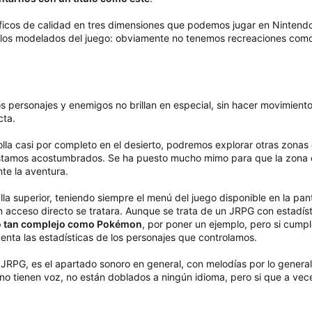
icos de calidad en tres dimensiones que podemos jugar en Nintendo
ir los modelados del juego: obviamente no tenemos recreaciones como e
los personajes y enemigos no brillan en especial, sin hacer movimien
cta.
olla casi por completo en el desierto, podremos explorar otras zon
estamos acostumbrados. Se ha puesto mucho mimo para que la zona cent
te la aventura.
lla superior, teniendo siempre el menú del juego disponible en la pan
 acceso directo se tratara. Aunque se trata de un JRPG con estadísti
lo tan complejo como Pokémon
, por poner un ejemplo, pero si cump
enta las estadísticas de los personajes que controlamos.
JRPG, es el apartado sonoro en general, con melodías por lo gener
no tienen voz, no están doblados a ningún idioma, pero si que a vec