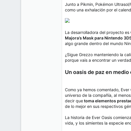
e
Junto a Pikmin, Pokémon Ultrasol/Ul
50
m
como una exhalación por el calend
a
38
Cr 15 13-35 Lc 1 Los Alpes, Pereira - Colombia
www.compudemano.com
La desarrolladora del proyecto es
Majora’s Mask para Nintendo 3D
algo grande dentro del mundo Nin
¿Sigue Grezzo manteniendo la cali
porque vais a encontrar un verdad
Un oasis de paz en medio 
Como ya hemos comentado, Ever O
universo de la compañía, al menos a
decir que
toma elementos prestad
de lo mejor en sus respectivos gén
La historia de Ever Oasis comienza
vida, y los simientes la especie 