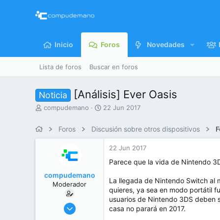
Inicio
Foros
Novedades
Lista de foros
Buscar en foros
[Análisis] Ever Oasis
Noticia
I
F
compudemano
22 Jun 2017
n
e
i
c
Foros
Discusión sobre otros dispositivos
F
c
h
i
a
22 Jun 2017
a
d
d
e
Parece que la vida de Nintendo 3D
o
i
compudemano
r
n
La llegada de Nintendo Switch al
Moderador
d
i
quieres, ya sea en modo portátil f
e
c
usuarios de Nintendo 3DS deben se
l
i
26 Jul 2013
casa no parará en 2017.
t
o
416.753