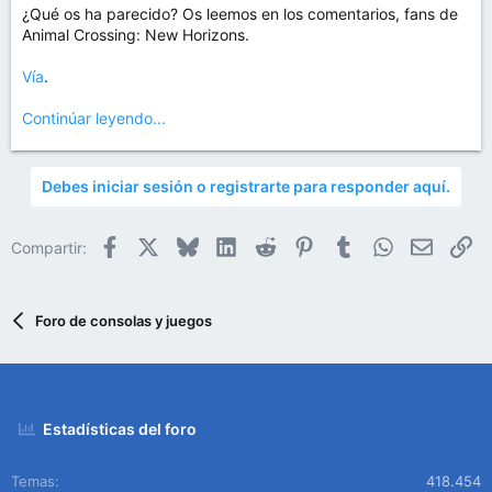
¿Qué os ha parecido? Os leemos en los comentarios, fans de
Animal Crossing: New Horizons.
Vía
.
Continúar leyendo...
Debes iniciar sesión o registrarte para responder aquí.
Facebook
X
Bluesky
LinkedIn
Reddit
Pinterest
Tumblr
WhatsApp
Email
En
Compartir:
Foro de consolas y juegos
Estadísticas del foro
Temas
418.454