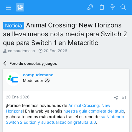
Animal Crossing: New Horizons
Noticia
se lleva menos nota media para Switch 2
que para Switch 1 en Metacritic
I
F
compudemano
20 Ene 2026
n
e
i
c
Foro de consolas y juegos
c
h
i
a
compudemano
a
d
Moderador
d
e
o
i
r
n
20 Ene 2026
#1
d
i
e
c
¡Parece tenemos novedades de
Animal Crossing: New
l
i
Horizons
! En la web ya tenéis
nuestra guía completa del título
,
t
o
y ahora tenemos
más noticias
tras el estreno de
su Nintendo
e
Switch 2 Edition y su actualización gratuita 3.0
.
m
a