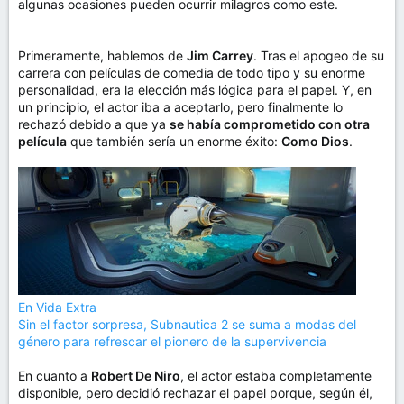
algunas ocasiones pueden ocurrir milagros como este.
Primeramente, hablemos de
Jim Carrey
. Tras el apogeo de su
carrera con películas de comedia de todo tipo y su enorme
personalidad, era la elección más lógica para el papel. Y, en
un principio, el actor iba a aceptarlo, pero finalmente lo
rechazó debido a que ya
se había comprometido con otra
película
que también sería un enorme éxito:
Como Dios
.
En Vida Extra
Sin el factor sorpresa, Subnautica 2 se suma a modas del
género para refrescar el pionero de la supervivencia
En cuanto a
Robert De Niro
, el actor estaba completamente
disponible, pero decidió rechazar el papel porque, según él,