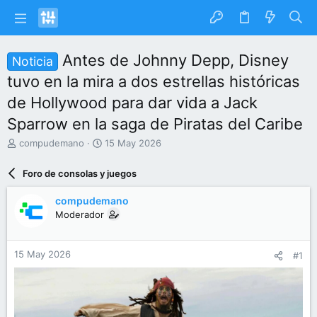
Antes de Johnny Depp, Disney
Noticia
tuvo en la mira a dos estrellas históricas
de Hollywood para dar vida a Jack
Sparrow en la saga de Piratas del Caribe
I
F
compudemano
15 May 2026
n
e
i
c
Foro de consolas y juegos
c
h
i
a
compudemano
a
d
Moderador
d
e
o
i
r
n
15 May 2026
#1
d
i
e
c
l
i
t
o
e