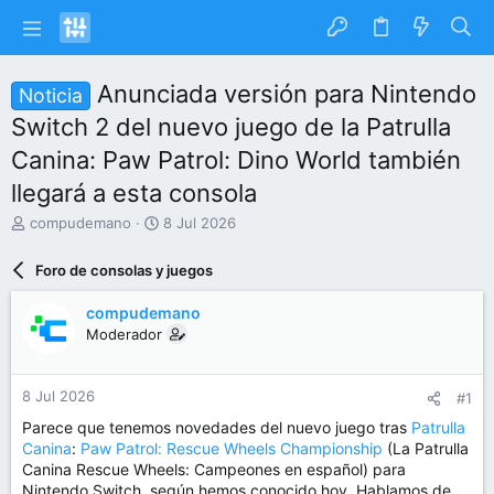
Anunciada versión para Nintendo
Noticia
Switch 2 del nuevo juego de la Patrulla
Canina: Paw Patrol: Dino World también
llegará a esta consola
I
F
compudemano
8 Jul 2026
n
e
i
c
Foro de consolas y juegos
c
h
i
a
compudemano
a
d
Moderador
d
e
o
i
r
n
8 Jul 2026
#1
d
i
e
c
Parece que tenemos novedades del nuevo juego tras
Patrulla
l
i
Canina
:
Paw Patrol: Rescue Wheels Championship
(La Patrulla
t
o
Canina Rescue Wheels: Campeones en español) para
e
Nintendo Switch, según hemos conocido hoy. Hablamos de