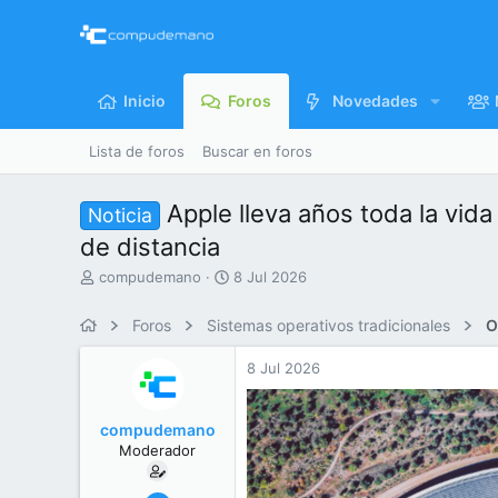
Inicio
Foros
Novedades
Lista de foros
Buscar en foros
Apple lleva años toda la vid
Noticia
de distancia
I
F
compudemano
8 Jul 2026
n
e
i
c
Foros
Sistemas operativos tradicionales
O
c
h
i
a
8 Jul 2026
a
d
d
e
o
i
compudemano
r
n
Moderador
d
i
e
c
l
i
26 Jul 2013