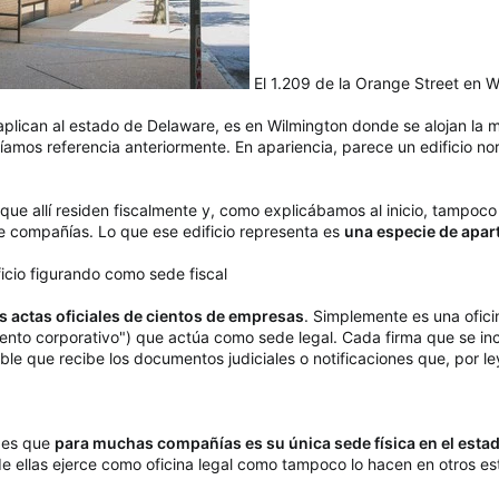
El 1.209 de la Orange Street en W
aplican al estado de Delaware, es en Wilmington donde se alojan l
amos referencia anteriormente. En apariencia, parece un edificio norm
ue allí residen fiscalmente y, como explicábamos al inicio, tampoco a
de compañías. Lo que ese edificio representa es
una especie de apar
cio figurando como sede fiscal
as actas oficiales de cientos de empresas
. Simplemente es una ofic
ento corporativo") que actúa como sede legal. Cada firma que se inco
able que recibe los documentos judiciales o notificaciones que, por l
o es que
para muchas compañías es su única sede física en el esta
e ellas ejerce como oficina legal como tampoco lo hacen en otros e