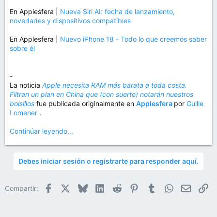
En Applesfera |
Nueva Siri AI: fecha de lanzamiento,
novedades y dispositivos compatibles
En Applesfera |
Nuevo iPhone 18 - Todo lo que creemos saber
sobre él
-
La noticia
Apple necesita RAM más barata a toda costa.
Filtran un plan en China que (con suerte) notarán nuestros
bolsillos
fue publicada originalmente en
Applesfera
por
Guille
Lomener
.
Continúar leyendo...
Debes iniciar sesión o registrarte para responder aquí.
Facebook
X
Bluesky
LinkedIn
Reddit
Pinterest
Tumblr
WhatsApp
Email
En
Compartir: