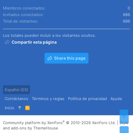
Miembros conectados
0
Invitados conectados
686
Total de visitantes
686
Los totales pueden incluir a los visitantes ocultos.
Compartir esta página
Share this page
Español (ES)
Contáctanos
Términos y reglas
Política de privacidad
Ayuda
Inicio
R
S
Arr
S
®
Community platform by XenForo
© 2010-2026 XenForo Ltd.
|
Style
and add-ons by ThemeHouse
Pie