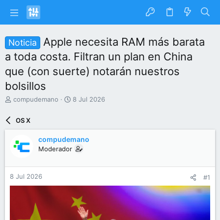
Apple necesita RAM más barata
Noticia
a toda costa. Filtran un plan en China
que (con suerte) notarán nuestros
bolsillos
I
F
compudemano
8 Jul 2026
n
e
i
c
OS X
c
h
i
a
compudemano
a
d
Moderador
d
e
o
i
r
n
8 Jul 2026
#1
d
i
e
c
l
i
t
o
e