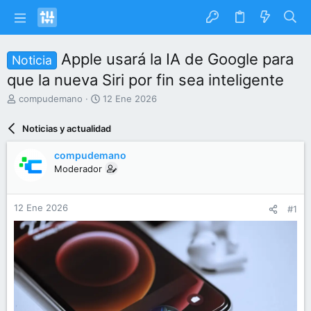
Apple usará la IA de Google para
Noticia
que la nueva Siri por fin sea inteligente
I
F
compudemano
12 Ene 2026
n
e
i
c
Noticias y actualidad
c
h
i
a
compudemano
a
d
Moderador
d
e
o
i
r
n
12 Ene 2026
#1
d
i
e
c
l
i
t
o
e
m
a