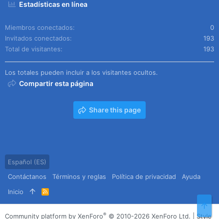
Estadísticas en línea
Miembros conectados
0
Invitados conectados
193
Total de visitantes
193
Los totales pueden incluir a los visitantes ocultos.
Compartir esta página
Share this page
Español (ES)
Contáctanos
Términos y reglas
Política de privacidad
Ayuda
Inicio
R
S
Arr
S
®
Community platform by XenForo
© 2010-2026 XenForo Ltd.
|
Style