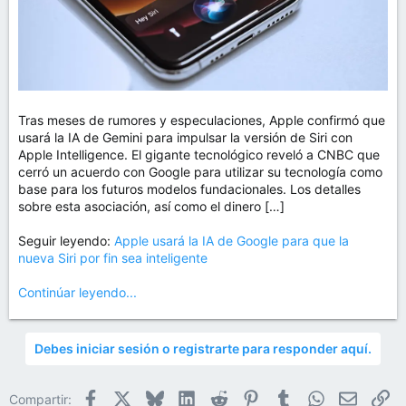
Tras meses de rumores y especulaciones, Apple confirmó que
usará la IA de Gemini para impulsar la versión de Siri con
Apple Intelligence. El gigante tecnológico reveló a CNBC que
cerró un acuerdo con Google para utilizar su tecnología como
base para los futuros modelos fundacionales. Los detalles
sobre esta asociación, así como el dinero […]
Seguir leyendo:
Apple usará la IA de Google para que la
nueva Siri por fin sea inteligente
Continúar leyendo...
Debes iniciar sesión o registrarte para responder aquí.
Facebook
X
Bluesky
LinkedIn
Reddit
Pinterest
Tumblr
WhatsApp
Email
En
Compartir: