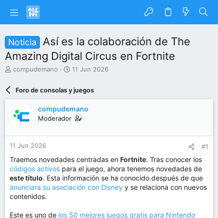
Así es la colaboración de The
Noticia
Amazing Digital Circus en Fortnite
I
F
compudemano
11 Jun 2026
n
e
i
c
Foro de consolas y juegos
c
h
i
a
compudemano
a
d
Moderador
d
e
o
i
r
n
11 Jun 2026
#1
d
i
e
c
Traemos novedades centradas en
Fortnite
. Tras conocer los
l
i
códigos activos
para el juego, ahora tenemos novedades de
t
o
este título
. Esta información se ha conocido después de que
e
anunciara su asociación con Disney
y se relaciona con nuevos
m
contenidos.
a
Este es uno de
los 50 mejores juegos gratis para Nintendo