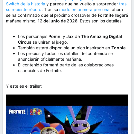
Switch de la historia
y parece que ha vuelto a sorprender
tras
su reciente récord
. Tras su
modo en primera persona
, ahora
se ha confirmado que el próximo crossover de
Fortnite
llegará
mañana mismo,
12 de junio de 2026
. Estos son los detalles:
Los personajes
Pomni
y
Jax
de
The Amazing Digital
Circus
se unirán al juego.
También estará disponible un pico inspirado en
Zooble
.
Los precios y todos los detalles del contenido se
anunciarán oficialmente mañana.
El contenido formará parte de las colaboraciones
especiales de Fortnite.
Y este es el tráiler: