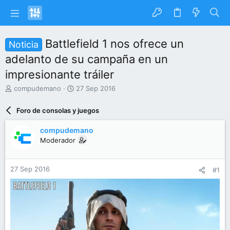
Battlefield 1 nos ofrece un
Noticia
adelanto de su campaña en un
impresionante tráiler
I
F
compudemano
27 Sep 2016
n
e
i
c
Foro de consolas y juegos
c
h
i
a
compudemano
a
d
Moderador
d
e
o
i
r
n
27 Sep 2016
#1
d
i
e
c
l
i
t
o
e
m
a