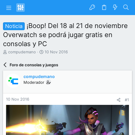
¡Boop! Del 18 al 21 de noviembre
Noticia
Overwatch se podrá jugar gratis en
consolas y PC
I
F
compudemano
10 Nov 2016
n
e
i
c
Foro de consolas y juegos
c
h
i
a
compudemano
a
d
Moderador
d
e
o
i
r
n
10 Nov 2016
#1
d
i
e
c
l
i
t
o
e
m
a