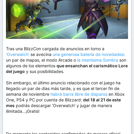
Tras una BlizzCon cargada de anuncios en torno a
'Overwatch'
se avecina
una generosa batería de novedades
:
un par de mapas, el modo Arcade o
la mismísima Sombra
son
algunos de los elementos
que ensanchan el carismático Lore
del juego
y sus posibilidades.
Sin embargo, el último anuncio relacionado con el juego ha
llegado un par de días más tarde, y es que el tercer fin de
semana de noviembre
habrá barra libre de disparos
en Xbox
One, PS4 y PC por cuenta de Blizzard:
del 18 al 21 de este
mes
podrás descargar 'Overwatch' y jugar de manera
ilimitada...¡Gratis!
De momento los contenidos confirmados de manera oficial