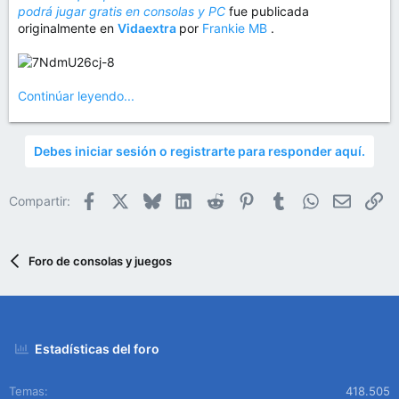
podrá jugar gratis en consolas y PC
fue publicada
originalmente en
Vidaextra
por
Frankie MB
.
Continúar leyendo...
Debes iniciar sesión o registrarte para responder aquí.
Facebook
X
Bluesky
LinkedIn
Reddit
Pinterest
Tumblr
WhatsApp
Email
En
Compartir:
Foro de consolas y juegos
Estadísticas del foro
Temas
418.505