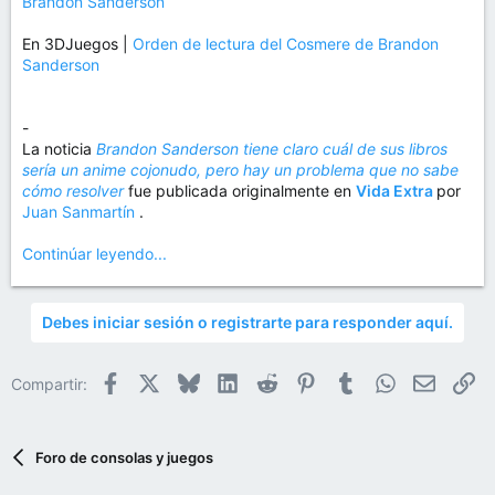
Brandon Sanderson
En 3DJuegos |
Orden de lectura del Cosmere de Brandon
Sanderson
-
La noticia
Brandon Sanderson tiene claro cuál de sus libros
sería un anime cojonudo, pero hay un problema que no sabe
cómo resolver
fue publicada originalmente en
Vida Extra
por
Juan Sanmartín
.
Continúar leyendo...
Debes iniciar sesión o registrarte para responder aquí.
Facebook
X
Bluesky
LinkedIn
Reddit
Pinterest
Tumblr
WhatsApp
Email
En
Compartir:
Foro de consolas y juegos