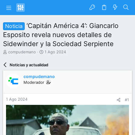
‘Capitán América 4’: Giancarlo
Noticia
Esposito revela nuevos detalles de
Sidewinder y la Sociedad Serpiente
I
F
compudemano
1 Ago 2024
n
e
i
c
Noticias y actualidad
c
h
i
a
compudemano
a
d
Moderador
d
e
o
i
r
n
1 Ago 2024
#1
d
i
e
c
l
i
t
o
e
m
a