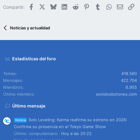
Facebook
X
Bluesky
LinkedIn
Reddit
Pinterest
Tumblr
WhatsApp
Email
En
Compartir:
Noticias y actualidad
Estadísticas del foro
Temas
418.560
Mensajes
422.704
Miembros
6.955
Último miembro
sonidosbotones.com
Último mensaje
Solo Leveling: Karma reafirma su estreno en 2026:
Noticia
Confirma su presencia en el Tokyo Game Show
Último: compudemano
Hoy a las 20:22