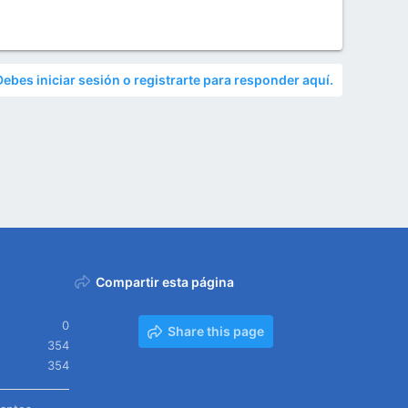
Debes iniciar sesión o registrarte para responder aquí.
Compartir esta página
0
Share this page
354
354