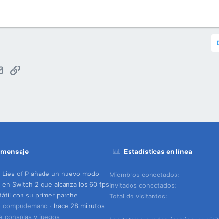
tsApp
Email
Enlace
 mensaje
Estadísticas en línea
Lies of P añade un nuevo modo
Miembros conectados
o en Switch 2 que alcanza los 60 fps
Invitados conectados
tátil con su primer parche
Total de visitantes
o: compudemano
hace 28 minutos
e consolas y juegos