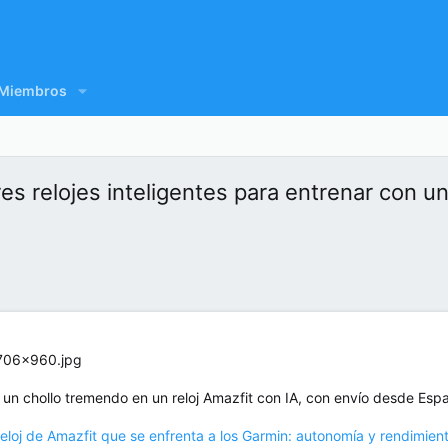
Miembros
es relojes inteligentes para entrenar con u
r un chollo tremendo en un reloj Amazfit con IA, con envío desde Es
eloj de Amazfit que se enfrenta a los Garmin: autonomía y rendimie