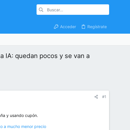
Acceder
Regístrate
na IA: quedan pocos y se van a
#1
paña y usando cupón.
nto a mucho menor precio