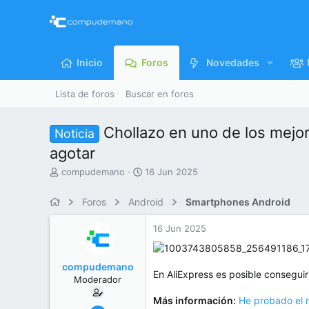
Inicio
Foros
Novedades
Lista de foros
Buscar en foros
Chollazo en uno de los mejor
Noticia
agotar
I
F
compudemano
16 Jun 2025
n
e
i
c
Foros
Android
Smartphones Android
c
h
i
a
16 Jun 2025
a
d
d
e
o
i
compudemano
r
n
En AliExpress es posible consegui
Moderador
d
i
e
c
Más información:
He probado el r
l
i
26 Jul 2013