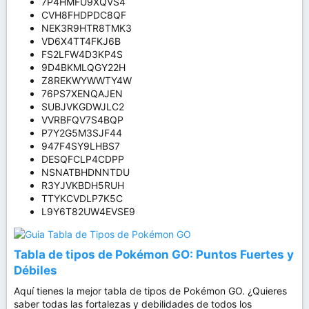
7P4HMFU9XQVS4
CVH8FHDPDC8QF
NEK3R9HTR8TMK3
VD6X4TT4FKJ6B
FS2LFW4D3KP4S
9D4BKMLQGY22H
Z8REKWYWWTY4W
76PS7XENQAJEN
SUBJVKGDWJLC2
VVRBFQV7S4BQP
P7Y2G5M3SJF44
947F4SY9LHBS7
DESQFCLP4CDPP
NSNATBHDNNTDU
R3YJVKBDH5RUH
TTYKCVDLP7K5C
L9Y6T82UW4EVSE9
Tabla de tipos de Pokémon GO: Puntos Fuertes y
Débiles
Aquí tienes la mejor tabla de tipos de Pokémon GO. ¿Quieres
saber todas las fortalezas y debilidades de todos los