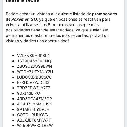
Podéis echar un vistazo al siguiente listado de
promocodes
de
Pokémon GO
, ya que en ocasiones se reactivan para
volver a utilizarse. Los 5 primeros son los que más
posibilidades tienen de estar activos, ya que suelen ser
permanentes o estar entre los más recientes. ¡Echad un
vistazo y dadles una oportunidad!
V7L7NS9HRKSL4
JST9U45YFXGNQ
Z3USC2JQS9LWN
WTQHZUTXMJY2U
DJDGC3XBBCSC8
EFKN5A2ZJDLS3
T3DZFDW7LY7TZ
907andLIKO
4RD3GGA4ZMEGP
4Q4UZLY6MUH9K
9PTA874LYDAJH
GOTOURUNOVA
ABJXJET8MYW7T
WJ5DFWASCL65W