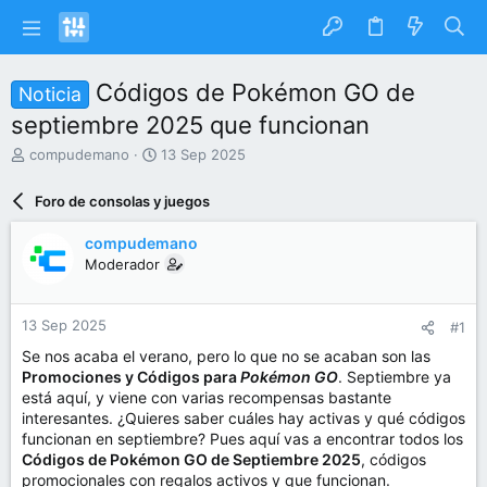
Códigos de Pokémon GO de
Noticia
septiembre 2025 que funcionan
I
F
compudemano
13 Sep 2025
n
e
i
c
Foro de consolas y juegos
c
h
i
a
compudemano
a
d
Moderador
d
e
o
i
r
n
13 Sep 2025
#1
d
i
e
c
Se nos acaba el verano, pero lo que no se acaban son las
l
i
Promociones y Códigos para
Pokémon GO
. Septiembre ya
t
o
está aquí, y viene con varias recompensas bastante
e
interesantes. ¿Quieres saber cuáles hay activas y qué códigos
m
funcionan en septiembre? Pues aquí vas a encontrar todos los
a
Códigos de Pokémon GO de Septiembre 2025
, códigos
promocionales con regalos activos y que funcionan.