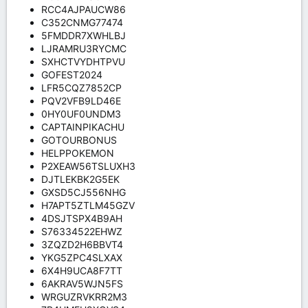
RCC4AJPAUCW86
C352CNMG77474
5FMDDR7XWHLBJ
LJRAMRU3RYCMC
SXHCTVYDHTPVU
GOFEST2024
LFR5CQZ7852CP
PQV2VFB9LD46E
0HY0UF0UNDM3
CAPTAINPIKACHU
GOTOURBONUS
HELPPOKEMON
P2XEAW56TSLUXH3
DJTLEKBK2G5EK
GXSD5CJ556NHG
H7APT5ZTLM45GZV
4DSJTSPX4B9AH
S76334522EHWZ
3ZQZD2H6BBVT4
YKG5ZPC4SLXAX
6X4H9UCA8F7TT
6AKRAV5WJN5FS
WRGUZRVKRR2M3