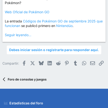
Pokémon?
Web Oficial de Pokémon GO
La entrada
Códigos de Pokémon GO de septiembre 2025 que
funcionan
se publicó primero en
Nintendúo
.
Seguir leyendo...
Debes iniciar sesión o registrarte para responder aquí.
Facebook
X
Bluesky
LinkedIn
Reddit
Pinterest
Tumblr
WhatsApp
Email
En
Compartir:
Foro de consolas y juegos
Estadísticas del foro