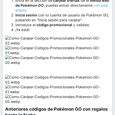
Entra en la sección de
canjear ofertas
de la
tienda web
de
Pokémon GO
, puedes entrar directamente
con este
enlace
.
Inicia sesión
con tu cuenta de usuario de Pokémon GO,
pulsando en “Inicia sesión para canjear”.
Introduce el
código promocional
y valídalo.
¡Ya está!
Anteriores códigos de Pokémon GO con regalos
hasta la fecha​