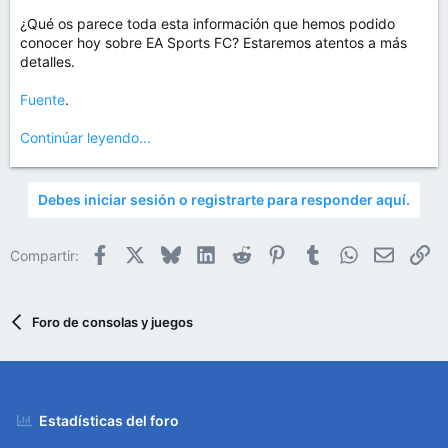
¿Qué os parece toda esta información que hemos podido
conocer hoy sobre EA Sports FC? Estaremos atentos a más
detalles.
Fuente
.
Continúar leyendo...
Debes iniciar sesión o registrarte para responder aquí.
Facebook
X
Bluesky
LinkedIn
Reddit
Pinterest
Tumblr
WhatsApp
Email
En
Compartir:
Foro de consolas y juegos
Estadísticas del foro