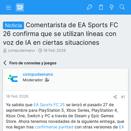
Comentarista de EA Sports FC
Noticia
26 confirma que se utilizan líneas con
voz de IA en ciertas situaciones
I
F
compudemano
18 Feb 2026
n
e
i
c
Foro de consolas y juegos
c
h
i
a
compudemano
a
d
Moderador
d
e
o
i
r
n
18 Feb 2026
#1
d
i
e
c
Ya sabéis que
EA Sports FC 25
se lanzó el pasado 27 de
l
i
septiembre para PlayStation 5, Xbox Series, PlayStation 4,
t
o
Xbox One, Switch y PC a través de Steam y Epic Games
e
Store. Ahora tenemos novedades de la siguiente entrega, que
m
nos llegan tras
confirmarse paridad
con otras versiones de
EA
a