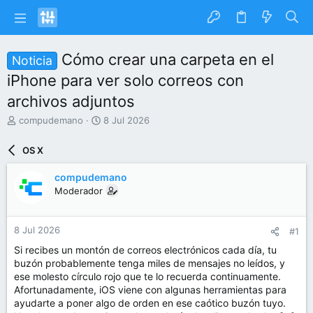
Cómo crear una carpeta en el
Noticia
iPhone para ver solo correos con
archivos adjuntos
I
F
compudemano
8 Jul 2026
n
e
i
c
OS X
c
h
i
a
compudemano
a
d
Moderador
d
e
o
i
r
n
8 Jul 2026
#1
d
i
e
c
Si recibes un montón de correos electrónicos cada día, tu
l
i
buzón probablemente tenga miles de mensajes no leídos, y
t
o
ese molesto círculo rojo que te lo recuerda continuamente.
e
Afortunadamente, iOS viene con algunas herramientas para
m
ayudarte a poner algo de orden en ese caótico buzón tuyo.
a