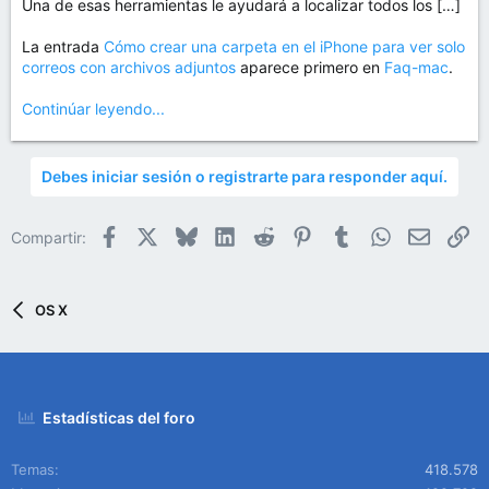
Una de esas herramientas le ayudará a localizar todos los […]
La entrada
Cómo crear una carpeta en el iPhone para ver solo
correos con archivos adjuntos
aparece primero en
Faq-mac
.
Continúar leyendo...
Debes iniciar sesión o registrarte para responder aquí.
Facebook
X
Bluesky
LinkedIn
Reddit
Pinterest
Tumblr
WhatsApp
Email
En
Compartir:
OS X
Estadísticas del foro
Temas
418.578