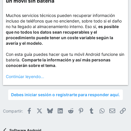
un móvil sin batería​
Muchos servicios técnicos pueden recuperar información
incluso de teléfonos que no encienden, sobre todo si el daño
no ha llegado al almacenamiento interno. Eso sí,
es posible
que no todos los datos sean recuperables y el
procedimiento puede tener un coste variable según la
avería y el modelo.
Con esta guía puedes hacer que tu móvil Android funcione sin
batería.
Comparte la información y así más personas
conocerán sobre el tema
.
Continúar leyendo...
Debes iniciar sesión o registrarte para responder aquí.
Facebook
X
Bluesky
LinkedIn
Reddit
Pinterest
Tumblr
WhatsApp
Email
En
Compartir:
Software Android