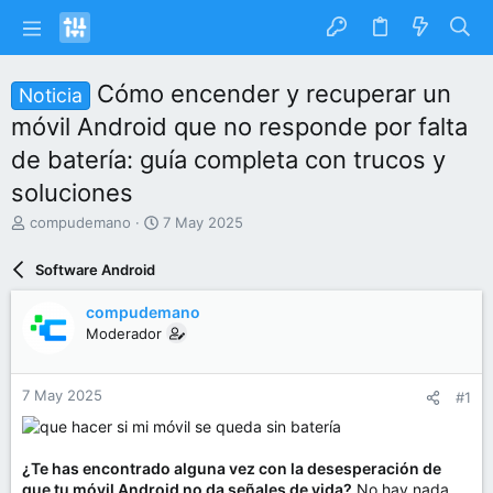
Cómo encender y recuperar un
Noticia
móvil Android que no responde por falta
de batería: guía completa con trucos y
soluciones
I
F
compudemano
7 May 2025
n
e
i
c
Software Android
c
h
i
a
compudemano
a
d
Moderador
d
e
o
i
r
n
7 May 2025
#1
d
i
e
c
l
i
t
o
¿Te has encontrado alguna vez con la desesperación de
e
que tu móvil Android no da señales de vida?
No hay nada