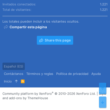
Invitados conectados
1.221
Total de visitantes
1.221
Los totales pueden incluir a los visitantes ocultos.
Compartir esta página
Share this page
Español (ES)
Contáctanos
Términos y reglas
Política de privacidad
Ayuda
Inicio
R
S
Arr
S
®
Community platform by XenForo
© 2010-2026 XenForo Ltd.
|
Style
and add-ons by ThemeHouse
Pie