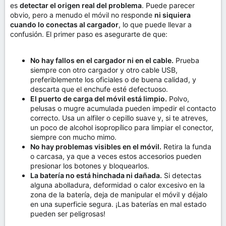
es
detectar el origen real del problema
. Puede parecer
obvio, pero a menudo el móvil no responde
ni siquiera
cuando lo conectas al cargador
, lo que puede llevar a
confusión. El primer paso es asegurarte de que:
No hay fallos en el cargador ni en el cable.
Prueba
siempre con otro cargador y otro cable USB,
preferiblemente los oficiales o de buena calidad, y
descarta que el enchufe esté defectuoso.
El puerto de carga del móvil está limpio.
Polvo,
pelusas o mugre acumulada pueden impedir el contacto
correcto. Usa un alfiler o cepillo suave y, si te atreves,
un poco de alcohol isopropílico para limpiar el conector,
siempre con mucho mimo.
No hay problemas visibles en el móvil.
Retira la funda
o carcasa, ya que a veces estos accesorios pueden
presionar los botones y bloquearlos.
La batería no está hinchada ni dañada.
Si detectas
alguna abolladura, deformidad o calor excesivo en la
zona de la batería, deja de manipular el móvil y déjalo
en una superficie segura. ¡Las baterías en mal estado
pueden ser peligrosas!