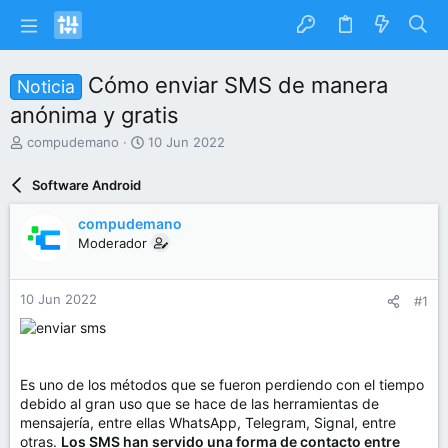
Cómo enviar SMS de manera
Noticia
anónima y gratis
I
F
compudemano
10 Jun 2022
n
e
i
c
Software Android
c
h
i
a
compudemano
a
d
Moderador
d
e
o
i
r
n
10 Jun 2022
#1
d
i
e
c
l
i
t
o
e
Es uno de los métodos que se fueron perdiendo con el tiempo
m
debido al gran uso que se hace de las herramientas de
a
mensajería, entre ellas WhatsApp, Telegram, Signal, entre
otras.
Los SMS han servido una forma de contacto entre