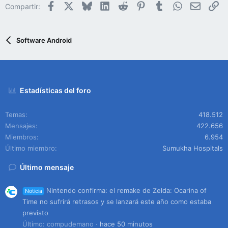
Facebook
X
Bluesky
LinkedIn
Reddit
Pinterest
Tumblr
WhatsApp
Email
En
Compartir:
Software Android
Estadísticas del foro
Temas
418.512
Mensajes
422.656
Miembros
6.954
Último miembro
Sumukha Hospitals
Último mensaje
Nintendo confirma: el remake de Zelda: Ocarina of
Noticia
Time no sufrirá retrasos y se lanzará este año como estaba
previsto
Último: compudemano
hace 50 minutos