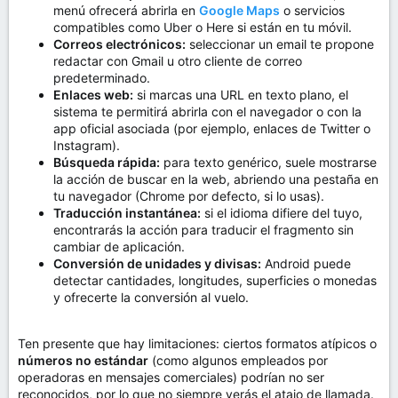
menú ofrecerá abrirla en
Google Maps
o servicios
compatibles como Uber o Here si están en tu móvil.
Correos electrónicos:
seleccionar un email te propone
redactar con Gmail u otro cliente de correo
predeterminado.
Enlaces web:
si marcas una URL en texto plano, el
sistema te permitirá abrirla con el navegador o con la
app oficial asociada (por ejemplo, enlaces de Twitter o
Instagram).
Búsqueda rápida:
para texto genérico, suele mostrarse
la acción de buscar en la web, abriendo una pestaña en
tu navegador (Chrome por defecto, si lo usas).
Traducción instantánea:
si el idioma difiere del tuyo,
encontrarás la acción para traducir el fragmento sin
cambiar de aplicación.
Conversión de unidades y divisas:
Android puede
detectar cantidades, longitudes, superficies o monedas
y ofrecerte la conversión al vuelo.
Ten presente que hay limitaciones: ciertos formatos atípicos o
números no estándar
(como algunos empleados por
operadoras en mensajes comerciales) podrían no ser
reconocidos, por lo que no siempre verás el atajo de llamada.