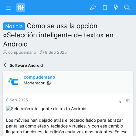
Cómo se usa la opción
Noticia
«Selección inteligente de texto» en
Android
I
F
compudemano
8 Sep 2025
n
e
i
c
Software Android
c
h
i
a
compudemano
a
d
Moderador
d
e
o
i
r
n
8 Sep 2025
#1
d
i
e
c
l
i
t
o
Los móviles han dejado atrás el teclado físico para abrazar
e
pantallas completas y teclados virtuales, y con ese cambio
m
llegaron funciones de edición cada vez más potentes. En ese
a