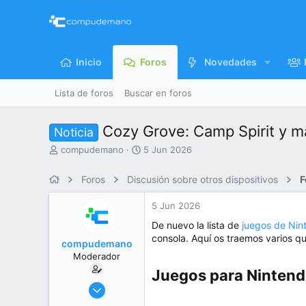
Inicio
Foros
Novedades
Lista de foros
Buscar en foros
Cozy Grove: Camp Spirit y m
Noticia
I
F
compudemano
5 Jun 2026
n
e
i
c
Foros
Discusión sobre otros dispositivos
F
c
h
i
a
5 Jun 2026
a
d
d
e
De nuevo la lista de
juegos de Nin
o
i
consola. Aquí os traemos varios q
compudemano
r
n
Moderador
d
i
e
c
Juegos para Nintendo
l
i
26 Jul 2013
t
o
416.693