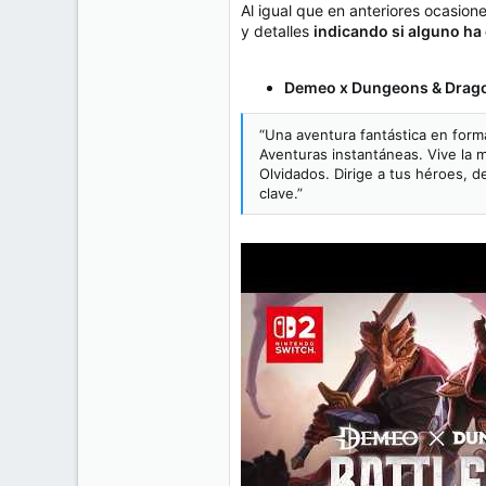
e
Al igual que en anteriores ocasion
50
m
y detalles
indicando si alguno ha
a
38
Cr 15 13-35 Lc 1 Los Alpes, Pereira - Colombia
Demeo x Dungeons & Drago
www.compudemano.com
“Una aventura fantástica en for
Aventuras instantáneas. Vive la
Olvidados. Dirige a tus héroes, 
clave.”