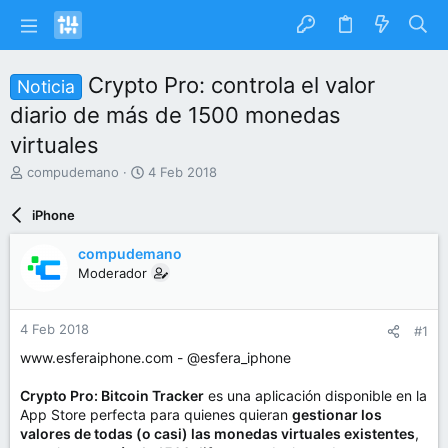
Crypto Pro: controla el valor
Noticia
diario de más de 1500 monedas
virtuales
I
F
compudemano
4 Feb 2018
n
e
i
c
iPhone
c
h
i
a
compudemano
a
d
Moderador
d
e
o
i
r
n
4 Feb 2018
#1
d
i
e
c
www.esferaiphone.com - @esfera_iphone
l
i
t
o
Crypto Pro: Bitcoin Tracker
es una aplicación disponible en la
e
App Store perfecta para quienes quieran
gestionar los
m
valores de todas (o casi) las monedas virtuales existentes
,
a